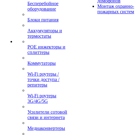
домофонов
Бесперебойное
Монтаж охранно-
оборудование
пожарных систем
Блоки питания
Аккумуляторы и
термостаты
POE инжекторы и
сплиттеры
Коммутаторы
Wi-Fi роутеры /
точки доступа /
репитеры
Wi-Fi роутеры
3G/4G/5G
Усилители сотовой
связи и интернета
Медиаконвертеры