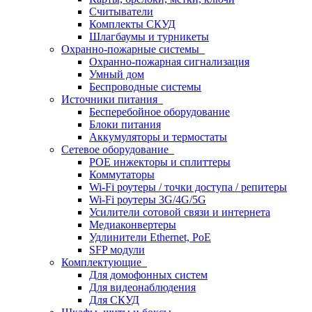
Считыватели
Комплекты СКУД
Шлагбаумы и турникеты
Охранно-пожарные системы
Охранно-пожарная сигнализация
Умный дом
Беспроводные системы
Источники питания
Бесперебойное оборудование
Блоки питания
Аккумуляторы и термостаты
Сетевое оборудование
POE инжекторы и сплиттеры
Коммутаторы
Wi-Fi роутеры / точки доступа / репитеры
Wi-Fi роутеры 3G/4G/5G
Усилители сотовой связи и интернета
Медиаконвертеры
Удлинители Ethernet, PoE
SFP модули
Комплектующие
Для домофонных систем
Для видеонаблюдения
Для СКУД