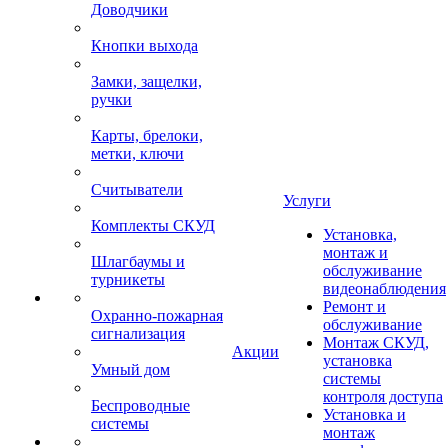
Доводчики
Кнопки выхода
Замки, защелки,
ручки
Карты, брелоки,
метки, ключи
Считыватели
Услуги
Комплекты СКУД
Установка,
монтаж и
Шлагбаумы и
обслуживание
турникеты
видеонаблюдения
Ремонт и
Охранно-пожарная
обслуживание
сигнализация
Монтаж СКУД,
Акции
установка
Умный дом
системы
контроля доступа
Беспроводные
Установка и
системы
монтаж