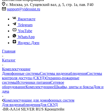
г. Москва, ул. Сущевский вал, д. 5, стр. 1а, пав. F40
support@videosist.ru
Вконтакте
Telegram
YouTube
WhatsApp
Яндекс.Дзен
Главная
-
Каталог
-
Комплектующие
Домофонные системы
Системы видеонаблюдения
Системы
контроля доступа (СКУД)
Охранно-пожарные
системы
Источники питания
Сетевое
оборудование
Комплектующие
Шкафы, щиты и боксы
Дом и
дача
-
Комплектующие для домофонных систем
Для видеонаблюдения
Для СКУД
-
BR-AA14 SILVER RUS Кронштейн