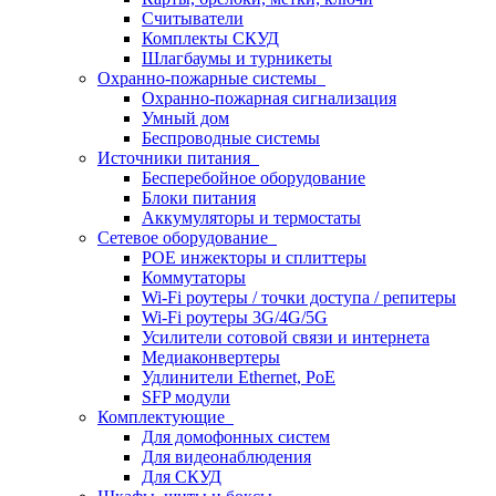
Считыватели
Комплекты СКУД
Шлагбаумы и турникеты
Охранно-пожарные системы
Охранно-пожарная сигнализация
Умный дом
Беспроводные системы
Источники питания
Бесперебойное оборудование
Блоки питания
Аккумуляторы и термостаты
Сетевое оборудование
POE инжекторы и сплиттеры
Коммутаторы
Wi-Fi роутеры / точки доступа / репитеры
Wi-Fi роутеры 3G/4G/5G
Усилители сотовой связи и интернета
Медиаконвертеры
Удлинители Ethernet, PoE
SFP модули
Комплектующие
Для домофонных систем
Для видеонаблюдения
Для СКУД