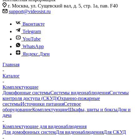
г. Москва, ул. Сущевский вал, д. 5, стр. 1а, пав. F40
support@videosist.ru
Вконтакте
Telegram
YouTube
WhatsApp
Яндекс.Дзен
Главная
-
Каталог
-
Комплектующие
Домофонные системы
Системы видеонаблюдения
Системы
контроля доступа (СКУД)
Охранно-пожарные
системы
Источники питания
Сетевое
оборудование
Комплектующие
Шкафы, щиты и боксы
Дом и
дача
-
Комплектующие для видеонаблюдения
Для домофонных систем
Для видеонаблюдения
Для СКУД
-