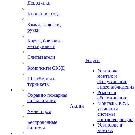
Доводчики
Кнопки выхода
Замки, защелки,
ручки
Карты, брелоки,
метки, ключи
Считыватели
Услуги
Комплекты СКУД
Установка,
монтаж и
Шлагбаумы и
обслуживание
турникеты
видеонаблюдения
Ремонт и
Охранно-пожарная
обслуживание
сигнализация
Монтаж СКУД,
Акции
установка
Умный дом
системы
контроля доступа
Беспроводные
Установка и
системы
монтаж