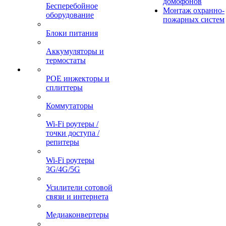
домофонов
Бесперебойное
Монтаж охранно-
оборудование
пожарных систем
Блоки питания
Аккумуляторы и
термостаты
POE инжекторы и
сплиттеры
Коммутаторы
Wi-Fi роутеры /
точки доступа /
репитеры
Wi-Fi роутеры
3G/4G/5G
Усилители сотовой
связи и интернета
Медиаконвертеры