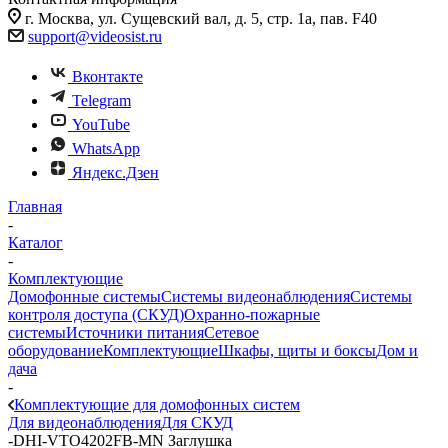
г. Москва, ул. Сущевский вал, д. 5, стр. 1а, пав. F40
support@videosist.ru
Вконтакте
Telegram
YouTube
WhatsApp
Яндекс.Дзен
Главная
-
Каталог
-
Комплектующие
Домофонные системы
Системы видеонаблюдения
Системы
контроля доступа (СКУД)
Охранно-пожарные
системы
Источники питания
Сетевое
оборудование
Комплектующие
Шкафы, щиты и боксы
Дом и
дача
-
Комплектующие для домофонных систем
Для видеонаблюдения
Для СКУД
-
DHI-VTO4202FB-MN Заглушка