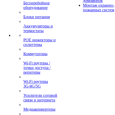
домофонов
Бесперебойное
Монтаж охранно-
оборудование
пожарных систем
Блоки питания
Аккумуляторы и
термостаты
POE инжекторы и
сплиттеры
Коммутаторы
Wi-Fi роутеры /
точки доступа /
репитеры
Wi-Fi роутеры
3G/4G/5G
Усилители сотовой
связи и интернета
Медиаконвертеры