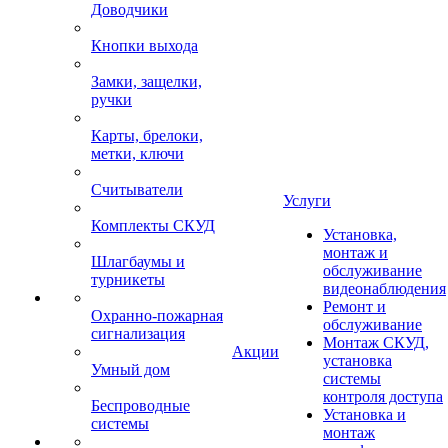
Доводчики
Кнопки выхода
Замки, защелки,
ручки
Карты, брелоки,
метки, ключи
Считыватели
Услуги
Комплекты СКУД
Установка,
монтаж и
Шлагбаумы и
обслуживание
турникеты
видеонаблюдения
Ремонт и
Охранно-пожарная
обслуживание
сигнализация
Монтаж СКУД,
Акции
установка
Умный дом
системы
контроля доступа
Беспроводные
Установка и
системы
монтаж