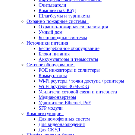
Считыватели
Комплекты СКУД
Шлагбаумы и турникеты
Охранно-пожарные системы
Охранно-пожарная сигнализация
Умный дом
Беспроводные системы
Источники питания
Бесперебойное оборудование
Блоки питания
Аккумуляторы и термостаты
Сетевое оборудование
POE инжекторы и сплиттеры
Коммутаторы
Wi-Fi роутеры / точки доступа / репитеры
Wi-Fi роутеры 3G/4G/5G
Усилители сотовой связи и интернета
Медиаконвертеры
Удлинители Ethernet, PoE
SFP модули
Комплектующие
Для домофонных систем
Для видеонаблюдения
Для СКУД