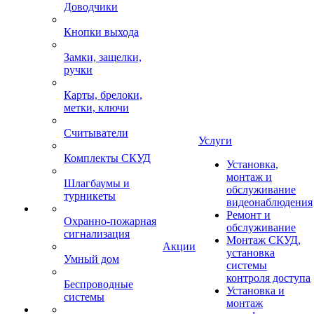
Доводчики
Кнопки выхода
Замки, защелки,
ручки
Карты, брелоки,
метки, ключи
Считыватели
Услуги
Комплекты СКУД
Установка,
монтаж и
Шлагбаумы и
обслуживание
турникеты
видеонаблюдения
Ремонт и
Охранно-пожарная
обслуживание
сигнализация
Монтаж СКУД,
Акции
установка
Умный дом
системы
контроля доступа
Беспроводные
Установка и
системы
монтаж