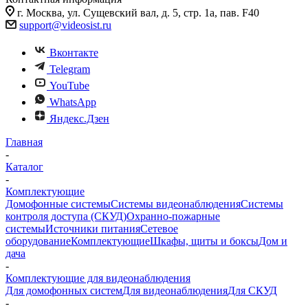
г. Москва, ул. Сущевский вал, д. 5, стр. 1а, пав. F40
support@videosist.ru
Вконтакте
Telegram
YouTube
WhatsApp
Яндекс.Дзен
Главная
-
Каталог
-
Комплектующие
Домофонные системы
Системы видеонаблюдения
Системы
контроля доступа (СКУД)
Охранно-пожарные
системы
Источники питания
Сетевое
оборудование
Комплектующие
Шкафы, щиты и боксы
Дом и
дача
-
Комплектующие для видеонаблюдения
Для домофонных систем
Для видеонаблюдения
Для СКУД
-