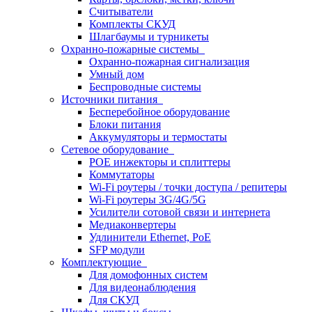
Считыватели
Комплекты СКУД
Шлагбаумы и турникеты
Охранно-пожарные системы
Охранно-пожарная сигнализация
Умный дом
Беспроводные системы
Источники питания
Бесперебойное оборудование
Блоки питания
Аккумуляторы и термостаты
Сетевое оборудование
POE инжекторы и сплиттеры
Коммутаторы
Wi-Fi роутеры / точки доступа / репитеры
Wi-Fi роутеры 3G/4G/5G
Усилители сотовой связи и интернета
Медиаконвертеры
Удлинители Ethernet, PoE
SFP модули
Комплектующие
Для домофонных систем
Для видеонаблюдения
Для СКУД