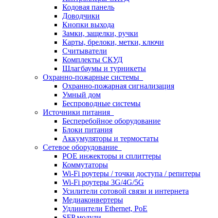
Кодовая панель
Доводчики
Кнопки выхода
Замки, защелки, ручки
Карты, брелоки, метки, ключи
Считыватели
Комплекты СКУД
Шлагбаумы и турникеты
Охранно-пожарные системы
Охранно-пожарная сигнализация
Умный дом
Беспроводные системы
Источники питания
Бесперебойное оборудование
Блоки питания
Аккумуляторы и термостаты
Сетевое оборудование
POE инжекторы и сплиттеры
Коммутаторы
Wi-Fi роутеры / точки доступа / репитеры
Wi-Fi роутеры 3G/4G/5G
Усилители сотовой связи и интернета
Медиаконвертеры
Удлинители Ethernet, PoE
SFP модули