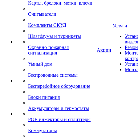
Карты, брелоки, метки, ключи
Считыватели
Комплекты СКУД
Услуги
Шлагбаумы и турникеты
Устан
видео
Охранно-пожарная
Ремон
Акции
сигнализация
Монта
контр
Умный дом
Устан
Монта
Беспроводные системы
Бесперебойное оборудование
Блоки питания
Аккумуляторы и термостаты
POE инжекторы и сплиттеры
Коммутаторы