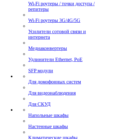
Wi-Fi роутеры / точки доступа /
репитеры
Wi-Fi роутеры 3G/4G/5G
Усилители сотовой связи и
интернета
Медиаконвертеры
Удлинители Ethernet, PoE
SFP модули
Для домофонных систем
Для видеонаблюдения
Для СКУД
Напольные шкафы
Настенные шкафы
Климатические шкафы