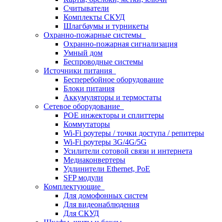
Считыватели
Комплекты СКУД
Шлагбаумы и турникеты
Охранно-пожарные системы
Охранно-пожарная сигнализация
Умный дом
Беспроводные системы
Источники питания
Бесперебойное оборудование
Блоки питания
Аккумуляторы и термостаты
Сетевое оборудование
POE инжекторы и сплиттеры
Коммутаторы
Wi-Fi роутеры / точки доступа / репитеры
Wi-Fi роутеры 3G/4G/5G
Усилители сотовой связи и интернета
Медиаконвертеры
Удлинители Ethernet, PoE
SFP модули
Комплектующие
Для домофонных систем
Для видеонаблюдения
Для СКУД