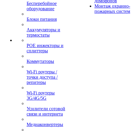
домофонов
Бесперебойное
Монтаж охранно-
оборудование
пожарных систем
Блоки питания
Аккумуляторы и
термостаты
POE инжекторы и
сплиттеры
Коммутаторы
Wi-Fi роутеры /
точки доступа /
репитеры
Wi-Fi роутеры
3G/4G/5G
Усилители сотовой
связи и интернета
Медиаконвертеры