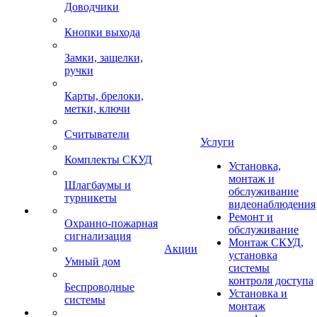
Доводчики
Кнопки выхода
Замки, защелки,
ручки
Карты, брелоки,
метки, ключи
Считыватели
Услуги
Комплекты СКУД
Установка,
монтаж и
Шлагбаумы и
обслуживание
турникеты
видеонаблюдения
Ремонт и
Охранно-пожарная
обслуживание
сигнализация
Монтаж СКУД,
Акции
установка
Умный дом
системы
контроля доступа
Беспроводные
Установка и
системы
монтаж