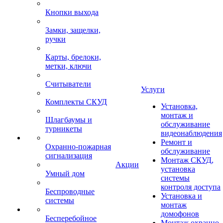
Кнопки выхода
Замки, защелки,
ручки
Карты, брелоки,
метки, ключи
Считыватели
Услуги
Комплекты СКУД
Установка,
монтаж и
Шлагбаумы и
обслуживание
турникеты
видеонаблюдения
Ремонт и
Охранно-пожарная
обслуживание
сигнализация
Монтаж СКУД,
Акции
установка
Умный дом
системы
контроля доступа
Беспроводные
Установка и
системы
монтаж
домофонов
Бесперебойное
Монтаж охранно-