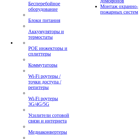
домофонов
Бесперебойное
Монтаж охранно-
оборудование
пожарных систем
Блоки питания
Аккумуляторы и
термостаты
POE инжекторы и
сплиттеры
Коммутаторы
Wi-Fi роутеры /
точки доступа /
репитеры
Wi-Fi роутеры
3G/4G/5G
Усилители сотовой
связи и интернета
Медиаконвертеры