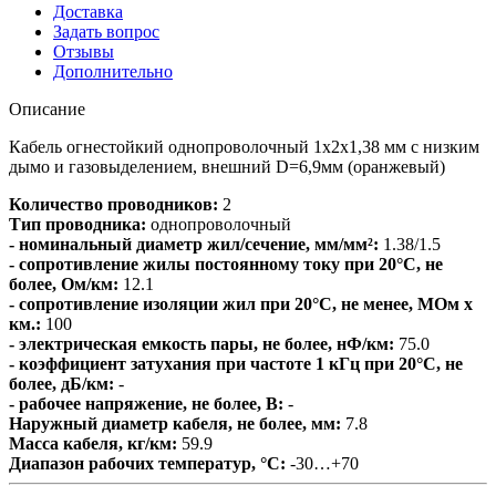
Доставка
Задать вопрос
Отзывы
Дополнительно
Описание
Кабель огнестойкий однопроволочный 1х2х1,38 мм с низким
дымо и газовыделением, внешний D=6,9мм (оранжевый)
Количество проводников:
2
Тип проводника:
однопроволочный
- номинальный диаметр жил/сечение, мм/мм²:
1.38/1.5
- сопротивление жилы постоянному току при 20°С, не
более, Ом/км:
12.1
- сопротивление изоляции жил при 20°C, не менее, МОм х
км.:
100
- электрическая емкость пары, не более, нФ/км:
75.0
- коэффициент затухания при частоте 1 кГц при 20°С, не
более, дБ/км:
-
- рабочее напряжение, не более, В:
-
Наружный диаметр кабеля, не более, мм:
7.8
Масса кабеля, кг/км:
59.9
Диапазон рабочих температур, °С:
-30…+70