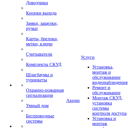
Доводчики
Кнопки выхода
Замки, защелки,
ручки
Карты, брелоки,
метки, ключи
Считыватели
Услуги
Комплекты СКУД
Установка,
монтаж и
Шлагбаумы и
обслуживание
турникеты
видеонаблюдения
Ремонт и
Охранно-пожарная
обслуживание
сигнализация
Монтаж СКУД,
Акции
установка
Умный дом
системы
контроля доступа
Беспроводные
Установка и
системы
монтаж