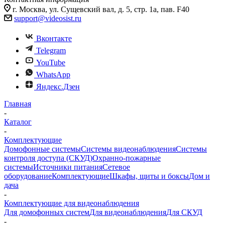
г. Москва, ул. Сущевский вал, д. 5, стр. 1а, пав. F40
support@videosist.ru
Вконтакте
Telegram
YouTube
WhatsApp
Яндекс.Дзен
Главная
-
Каталог
-
Комплектующие
Домофонные системы
Системы видеонаблюдения
Системы
контроля доступа (СКУД)
Охранно-пожарные
системы
Источники питания
Сетевое
оборудование
Комплектующие
Шкафы, щиты и боксы
Дом и
дача
-
Комплектующие для видеонаблюдения
Для домофонных систем
Для видеонаблюдения
Для СКУД
-