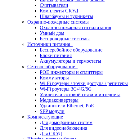
Считыватели
Комплекты СКУД
Шлагбаумы и турникеты
Охранно-пожарные системы
Охранно-пожарная сигнализация
Умный дом
Беспроводные системы
Источники питания
Бесперебойное оборудование
Блоки питания
Аккумуляторы и термостаты
Сетевое оборудование
POE инжекторы и сплиттеры
Коммутаторы
Wi-Fi роутеры / точки доступа / репитеры
Wi-Fi роутеры 3G/4G/5G
Усилители сотовой связи и интернета
Медиаконвертеры
Удлинители Ethernet, PoE
SFP модули
Комплектующие
Для домофонных систем
Для видеонаблюдения
Для СКУД