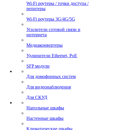
Wi-Fi роутеры / точки доступа /
репитеры
Wi-Fi роутеры 3G/4G/5G
Усилители сотовой связи и
интернета
Медиаконвертеры
Удлинители Ethernet, PoE
SFP модули
Для домофонных систем
Для видеонаблюдения
Для СКУД
Напольные шкафы
Настенные шкафы
Климатические шкафы