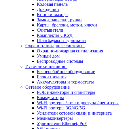
Кодовая панель
Доводчики
Кнопки выхода
Замки, защелки, ручки
Карты, брелоки, метки, ключи
Считыватели
Комплекты СКУД
Шлагбаумы и турникеты
Охранно-пожарные системы
Охранно-пожарная сигнализация
Умный дом
Беспроводные системы
Источники питания
Бесперебойное оборудование
Блоки питания
Аккумуляторы и термостаты
Сетевое оборудование
POE инжекторы и сплиттеры
Коммутаторы
Wi-Fi роутеры / точки доступа / репитеры
Wi-Fi роутеры 3G/4G/5G
Усилители сотовой связи и интернета
Медиаконвертеры
Удлинители Ethernet, PoE
SFP модули