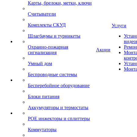
Карты, брелоки, метки, ключи
Считыватели
Комплекты СКУД
Услуги
Шлагбаумы и турникеты
Устан
видео
Охранно-пожарная
Ремон
Акции
сигнализация
Монта
контр
Умный дом
Устан
Монта
Беспроводные системы
Бесперебойное оборудование
Блоки питания
Аккумуляторы и термостаты
POE инжекторы и сплиттеры
Коммутаторы