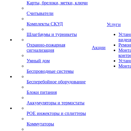
Карты, брелоки, метки, ключи
Считыватели
Комплекты СКУД
Услуги
Шлагбаумы и турникеты
Устан
видео
Охранно-пожарная
Ремон
Акции
сигнализация
Монта
контр
Умный дом
Устан
Монта
Беспроводные системы
Бесперебойное оборудование
Блоки питания
Аккумуляторы и термостаты
POE инжекторы и сплиттеры
Коммутаторы