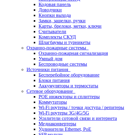
Кодовая панель
Доводчики
Кнопки выхода
Замки, защелки, ручки
Карты, брелоки, метки, ключи
Считыватели
Комплекты СКУД
Шлагбаумы и турникеты
Охранно-пожарные системы
Охранно-пожарная сигнализация
Умный дом
Беспроводные системы
Источники питания
Бесперебойное оборудование
Блоки питания
Аккумуляторы и термостаты
Сетевое оборудование
POE инжекторы и сплиттеры
Коммутаторы
Wi-Fi роутеры / точки доступа / репитеры
Wi-Fi роутеры 3G/4G/5G
Усилители сотовой связи и интернета
Медиаконвертеры
Удлинители Ethernet, PoE
SFP модули