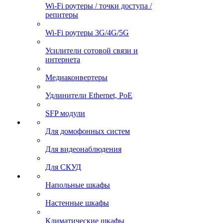
Wi-Fi роутеры / точки доступа /
репитеры
Wi-Fi роутеры 3G/4G/5G
Усилители сотовой связи и
интернета
Медиаконвертеры
Удлинители Ethernet, PoE
SFP модули
Для домофонных систем
Для видеонаблюдения
Для СКУД
Напольные шкафы
Настенные шкафы
Климатические шкафы