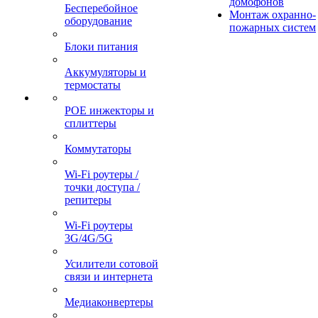
домофонов
Бесперебойное
Монтаж охранно-
оборудование
пожарных систем
Блоки питания
Аккумуляторы и
термостаты
POE инжекторы и
сплиттеры
Коммутаторы
Wi-Fi роутеры /
точки доступа /
репитеры
Wi-Fi роутеры
3G/4G/5G
Усилители сотовой
связи и интернета
Медиаконвертеры