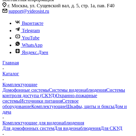
г. Москва, ул. Сущевский вал, д. 5, стр. 1а, пав. F40
support@videosist.ru
Вконтакте
Telegram
YouTube
WhatsApp
Яндекс.Дзен
Главная
-
Каталог
-
Комплектующие
Домофонные системы
Системы видеонаблюдения
Системы
контроля доступа (СКУД)
Охранно-пожарные
системы
Источники питания
Сетевое
оборудование
Комплектующие
Шкафы, щиты и боксы
Дом и
дача
-
Комплектующие для видеонаблюдения
Для домофонных систем
Для видеонаблюдения
Для СКУД
-