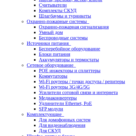
Считыватели
Комплекты СКУД
Шлагбаумы и турникеты
Охранно-пожарные системы
Охранно-пожарная сигнализация
Умный дом
Беспроводные системы
Источники питания
Бесперебойное оборудование
Блоки питания
Аккумуляторы и термостаты
Сетевое оборудование
POE инжекторы и сплиттеры
Коммутаторы
Wi-Fi роутеры / точки доступа / репитеры
Wi-Fi роутеры 3G/4G/5G
Усилители сотовой связи и интернета
Медиаконвертеры
Удлинители Ethernet, PoE
SFP модули
Комплектующие
Для домофонных систем
Для видеонаблюдения
Для СКУД