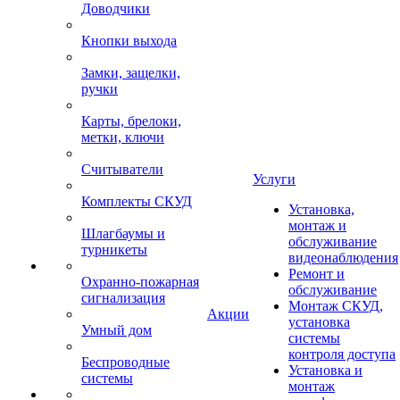
Доводчики
Кнопки выхода
Замки, защелки,
ручки
Карты, брелоки,
метки, ключи
Считыватели
Услуги
Комплекты СКУД
Установка,
монтаж и
Шлагбаумы и
обслуживание
турникеты
видеонаблюдения
Ремонт и
Охранно-пожарная
обслуживание
сигнализация
Монтаж СКУД,
Акции
установка
Умный дом
системы
контроля доступа
Беспроводные
Установка и
системы
монтаж