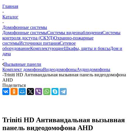
Главная
-
Каталог
-
Домофонные системы
Домофонные системы
Системы видеонаблюдения
Системы
контроля доступа (СКУД)
Охранно-пожарные
системы
Источники питания
Сетевое
оборудование
Комплектующие
Шкафы, щиты и боксы
Дом и
дача
-
Вызывные панели
Комплект домофона
Видеодомофоны
Аудиодомофоны
-
Triniti HD Антивандальная вызывная панель видеодомофона
AHD
Поделиться
Triniti HD Антивандальная вызывная
панель видеодомофона AHD