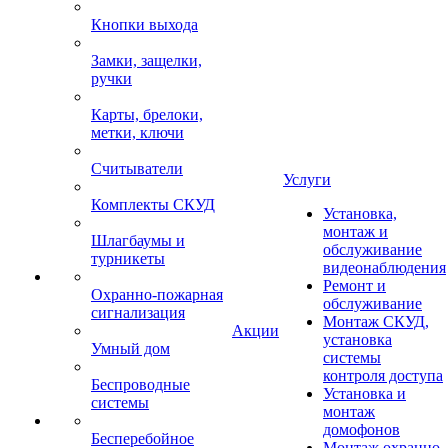
Кнопки выхода
Замки, защелки,
ручки
Карты, брелоки,
метки, ключи
Считыватели
Услуги
Комплекты СКУД
Установка,
монтаж и
Шлагбаумы и
обслуживание
турникеты
видеонаблюдения
Ремонт и
Охранно-пожарная
обслуживание
сигнализация
Монтаж СКУД,
Акции
установка
Умный дом
системы
контроля доступа
Беспроводные
Установка и
системы
монтаж
домофонов
Бесперебойное
Монтаж охранно-