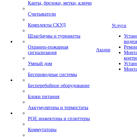
Карты, брелоки, метки, ключи
Считыватели
Комплекты СКУД
Услуги
Шлагбаумы и турникеты
Устан
видео
Охранно-пожарная
Ремон
Акции
сигнализация
Монта
контр
Умный дом
Устан
Монта
Беспроводные системы
Бесперебойное оборудование
Блоки питания
Аккумуляторы и термостаты
POE инжекторы и сплиттеры
Коммутаторы