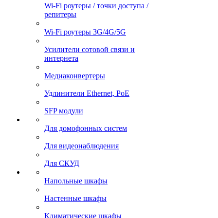
Wi-Fi роутеры / точки доступа /
репитеры
Wi-Fi роутеры 3G/4G/5G
Усилители сотовой связи и
интернета
Медиаконвертеры
Удлинители Ethernet, PoE
SFP модули
Для домофонных систем
Для видеонаблюдения
Для СКУД
Напольные шкафы
Настенные шкафы
Климатические шкафы