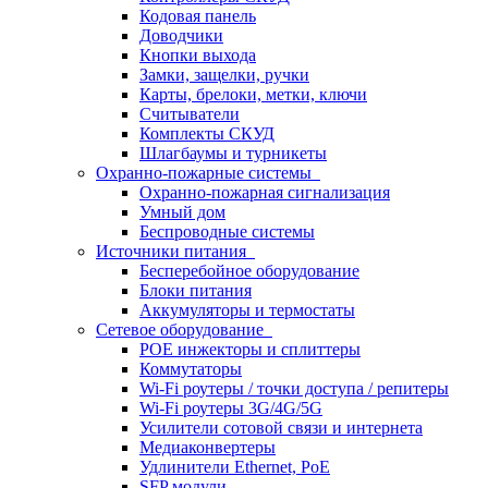
Кодовая панель
Доводчики
Кнопки выхода
Замки, защелки, ручки
Карты, брелоки, метки, ключи
Считыватели
Комплекты СКУД
Шлагбаумы и турникеты
Охранно-пожарные системы
Охранно-пожарная сигнализация
Умный дом
Беспроводные системы
Источники питания
Бесперебойное оборудование
Блоки питания
Аккумуляторы и термостаты
Сетевое оборудование
POE инжекторы и сплиттеры
Коммутаторы
Wi-Fi роутеры / точки доступа / репитеры
Wi-Fi роутеры 3G/4G/5G
Усилители сотовой связи и интернета
Медиаконвертеры
Удлинители Ethernet, PoE
SFP модули