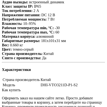
Аудио выходы:
встроенный динамик
Класс защиты IP:
IP65
Ток потребления:
2 A
Напряжение питания:
DC 12 B
Потребляемая мощность:
7 Вт
Влажность:
10–95%
Рабочая температура min, °С:
-30
Рабочая температура max, °С:
60
Материал корпуса:
алюминий
Габаритные размеры:
181х101х31 мм
Вес:
0.660 кг
Цвет:
темно-серый
Страна производитель:
Китай
Снято с производства:
Да
Характеристики
Страна производитель
Китай
Модель
DHI-VTO3211D-P1-S2
Как купить
Оформить заказ на нашем сайте легко. Просто добавьте
выбранные товары в корзину, а затем перейдите на страницу
Корзина, проверьте правильность заказанных позиций и