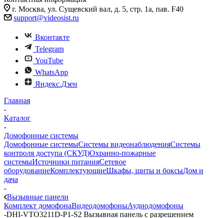
г. Москва, ул. Сущевский вал, д. 5, стр. 1а, пав. F40
support@videosist.ru
Вконтакте
Telegram
YouTube
WhatsApp
Яндекс.Дзен
Главная
-
Каталог
-
Домофонные системы
Домофонные системы
Системы видеонаблюдения
Системы
контроля доступа (СКУД)
Охранно-пожарные
системы
Источники питания
Сетевое
оборудование
Комплектующие
Шкафы, щиты и боксы
Дом и
дача
-
Вызывные панели
Комплект домофона
Видеодомофоны
Аудиодомофоны
-
DHI-VTO3211D-P1-S2 Вызывная панель с разрешением