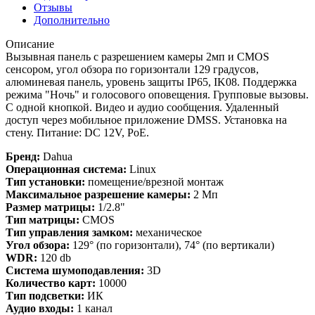
Отзывы
Дополнительно
Описание
Вызывная панель с разрешением камеры 2мп и CMOS
сенсором, угол обзора по горизонтали 129 градусов,
алюминевая панель, уровень защиты IP65, IK08. Поддержка
режима "Ночь" и голосового оповещения. Групповые вызовы.
С одной кнопкой. Видео и аудио сообщения. Удаленный
доступ через мобильное приложение DMSS. Установка на
стену. Питание: DC 12V, PoE.
Бренд:
Dahua
Операционная система:
Linux
Тип установки:
помещение/врезной монтаж
Максимальное разрешение камеры:
2 Мп
Размер матрицы:
1/2.8"
Тип матрицы:
CMOS
Тип управления замком:
механическое
Угол обзора:
129° (по горизонтали), 74° (по вертикали)
WDR:
120 db
Система шумоподавления:
3D
Количество карт:
10000
Тип подсветки:
ИК
Аудио входы:
1 канал