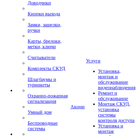
Доводчики
Кнопки выхода
Замки, защелки,
ручки
Карты, брелоки,
метки, ключи
Считыватели
Услуги
Комплекты СКУД
Установка,
монтаж и
Шлагбаумы и
обслуживание
турникеты
видеонаблюдения
Ремонт и
Охранно-пожарная
обслуживание
сигнализация
Монтаж СКУД,
Акции
установка
Умный дом
системы
контроля доступа
Беспроводные
Установка и
системы
монтаж