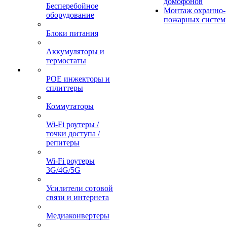
домофонов
Бесперебойное
Монтаж охранно-
оборудование
пожарных систем
Блоки питания
Аккумуляторы и
термостаты
POE инжекторы и
сплиттеры
Коммутаторы
Wi-Fi роутеры /
точки доступа /
репитеры
Wi-Fi роутеры
3G/4G/5G
Усилители сотовой
связи и интернета
Медиаконвертеры