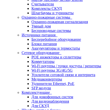
Считыватели
Комплекты СКУД
Шлагбаумы и турникеты
Охранно-пожарные системы
Охранно-пожарная сигнализация
Умный дом
Беспроводные системы
Источники питания
Бесперебойное оборудование
Блоки питания
Аккумуляторы и термостаты
Сетевое оборудование
POE инжекторы и сплиттеры
Коммутаторы
Wi-Fi роутеры / точки доступа / репитеры
Wi-Fi роутеры 3G/4G/5G
Усилители сотовой связи и интернета
Медиаконвертеры
Удлинители Ethernet, PoE
SFP модули
Комплектующие
Для домофонных систем
Для видеонаблюдения
Для СКУД