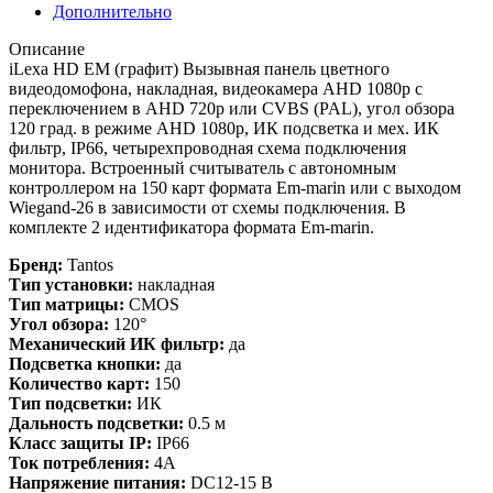
Дополнительно
Описание
iLexa HD EM (графит) Вызывная панель цветного
видеодомофона, накладная, видеокамера AHD 1080р с
переключением в AHD 720р или CVBS (PAL), угол обзора
120 град. в режиме AHD 1080р, ИК подсветка и мех. ИК
фильтр, IP66, четырехпроводная схема подключения
монитора. Встроенный считыватель с автономным
контроллером на 150 карт формата Em-marin или с выходом
Wiegand-26 в зависимости от схемы подключения. В
комплекте 2 идентификатора формата Em-marin.
Бренд:
Tantos
Тип установки:
накладная
Тип матрицы:
CMOS
Угол обзора:
120°
Механический ИК фильтр:
да
Подсветка кнопки:
да
Количество карт:
150
Тип подсветки:
ИК
Дальность подсветки:
0.5 м
Класс защиты IP:
IP66
Ток потребления:
4А
Напряжение питания:
DC12-15 В