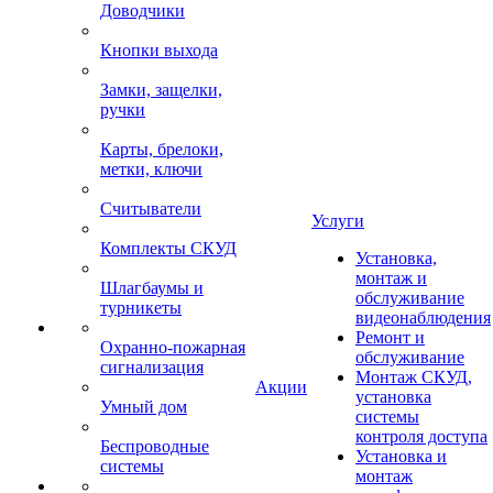
Доводчики
Кнопки выхода
Замки, защелки,
ручки
Карты, брелоки,
метки, ключи
Считыватели
Услуги
Комплекты СКУД
Установка,
монтаж и
Шлагбаумы и
обслуживание
турникеты
видеонаблюдения
Ремонт и
Охранно-пожарная
обслуживание
сигнализация
Монтаж СКУД,
Акции
установка
Умный дом
системы
контроля доступа
Беспроводные
Установка и
системы
монтаж