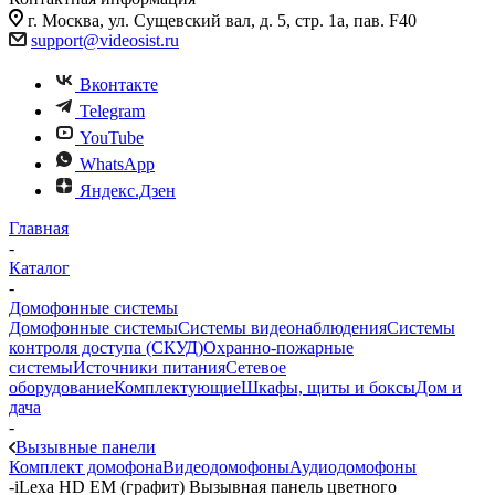
г. Москва, ул. Сущевский вал, д. 5, стр. 1а, пав. F40
support@videosist.ru
Вконтакте
Telegram
YouTube
WhatsApp
Яндекс.Дзен
Главная
-
Каталог
-
Домофонные системы
Домофонные системы
Системы видеонаблюдения
Системы
контроля доступа (СКУД)
Охранно-пожарные
системы
Источники питания
Сетевое
оборудование
Комплектующие
Шкафы, щиты и боксы
Дом и
дача
-
Вызывные панели
Комплект домофона
Видеодомофоны
Аудиодомофоны
-
iLexa HD EM (графит) Вызывная панель цветного