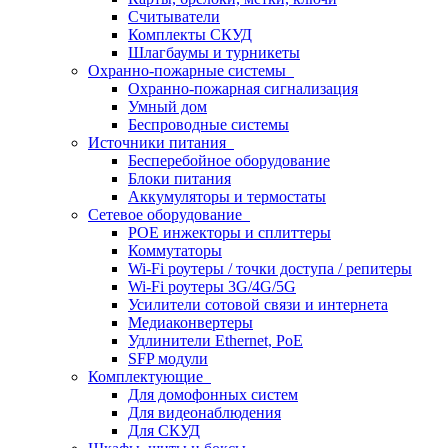
Считыватели
Комплекты СКУД
Шлагбаумы и турникеты
Охранно-пожарные системы
Охранно-пожарная сигнализация
Умный дом
Беспроводные системы
Источники питания
Бесперебойное оборудование
Блоки питания
Аккумуляторы и термостаты
Сетевое оборудование
POE инжекторы и сплиттеры
Коммутаторы
Wi-Fi роутеры / точки доступа / репитеры
Wi-Fi роутеры 3G/4G/5G
Усилители сотовой связи и интернета
Медиаконвертеры
Удлинители Ethernet, PoE
SFP модули
Комплектующие
Для домофонных систем
Для видеонаблюдения
Для СКУД