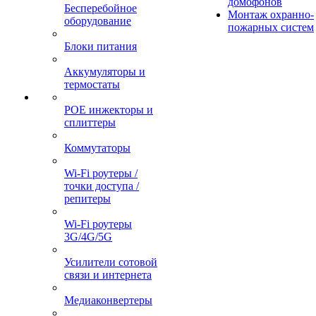
домофонов
Бесперебойное
Монтаж охранно-
оборудование
пожарных систем
Блоки питания
Аккумуляторы и
термостаты
POE инжекторы и
сплиттеры
Коммутаторы
Wi-Fi роутеры /
точки доступа /
репитеры
Wi-Fi роутеры
3G/4G/5G
Усилители сотовой
связи и интернета
Медиаконвертеры