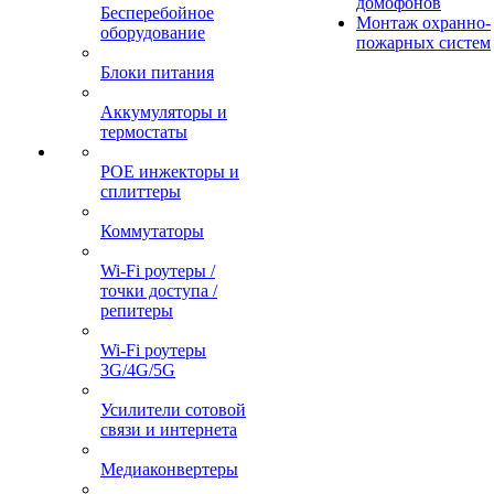
домофонов
Бесперебойное
Монтаж охранно-
оборудование
пожарных систем
Блоки питания
Аккумуляторы и
термостаты
POE инжекторы и
сплиттеры
Коммутаторы
Wi-Fi роутеры /
точки доступа /
репитеры
Wi-Fi роутеры
3G/4G/5G
Усилители сотовой
связи и интернета
Медиаконвертеры