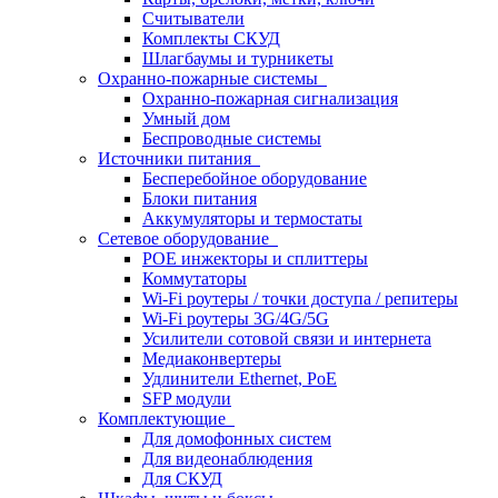
Считыватели
Комплекты СКУД
Шлагбаумы и турникеты
Охранно-пожарные системы
Охранно-пожарная сигнализация
Умный дом
Беспроводные системы
Источники питания
Бесперебойное оборудование
Блоки питания
Аккумуляторы и термостаты
Сетевое оборудование
POE инжекторы и сплиттеры
Коммутаторы
Wi-Fi роутеры / точки доступа / репитеры
Wi-Fi роутеры 3G/4G/5G
Усилители сотовой связи и интернета
Медиаконвертеры
Удлинители Ethernet, PoE
SFP модули
Комплектующие
Для домофонных систем
Для видеонаблюдения
Для СКУД