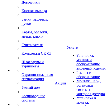
Доводчики
Кнопки выхода
Замки, защелки,
ручки
Карты, брелоки,
метки, ключи
Считыватели
Услуги
Комплекты СКУД
Установка,
монтаж и
Шлагбаумы и
обслуживание
турникеты
видеонаблюдения
Ремонт и
Охранно-пожарная
обслуживание
сигнализация
Монтаж СКУД,
Акции
установка
Умный дом
системы
контроля доступа
Беспроводные
Установка и
системы
монтаж