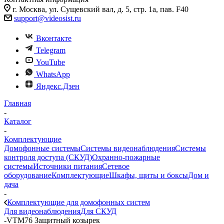
г. Москва, ул. Сущевский вал, д. 5, стр. 1а, пав. F40
support@videosist.ru
Вконтакте
Telegram
YouTube
WhatsApp
Яндекс.Дзен
Главная
-
Каталог
-
Комплектующие
Домофонные системы
Системы видеонаблюдения
Системы
контроля доступа (СКУД)
Охранно-пожарные
системы
Источники питания
Сетевое
оборудование
Комплектующие
Шкафы, щиты и боксы
Дом и
дача
-
Комплектующие для домофонных систем
Для видеонаблюдения
Для СКУД
-
VTM76 Защитный козырек