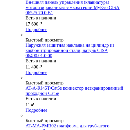
Внешняя панель управления (клавиатура)
моторизированным замком серии MyEvo CISA
06525.70.0.B1
Есть в наличии
17 600
₽
Подробнее
Быстрый просмотр
Наружняя защитная накладка на цилиндр из
карбонитрированной стали, латунь CISA
06490.01.0.00
Есть в наличии
11 400
₽
Подробнее
Быстрый просмотр
AT-A-RJ45T/Сat5e коннектор неэкранированный
проходной Сat5e
Есть в наличии
11
₽
Подробнее
Быстрый просмотр
AT-MA-PMB02 платформа для трубчатого