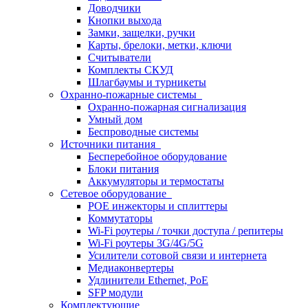
Доводчики
Кнопки выхода
Замки, защелки, ручки
Карты, брелоки, метки, ключи
Считыватели
Комплекты СКУД
Шлагбаумы и турникеты
Охранно-пожарные системы
Охранно-пожарная сигнализация
Умный дом
Беспроводные системы
Источники питания
Бесперебойное оборудование
Блоки питания
Аккумуляторы и термостаты
Сетевое оборудование
POE инжекторы и сплиттеры
Коммутаторы
Wi-Fi роутеры / точки доступа / репитеры
Wi-Fi роутеры 3G/4G/5G
Усилители сотовой связи и интернета
Медиаконвертеры
Удлинители Ethernet, PoE
SFP модули
Комплектующие