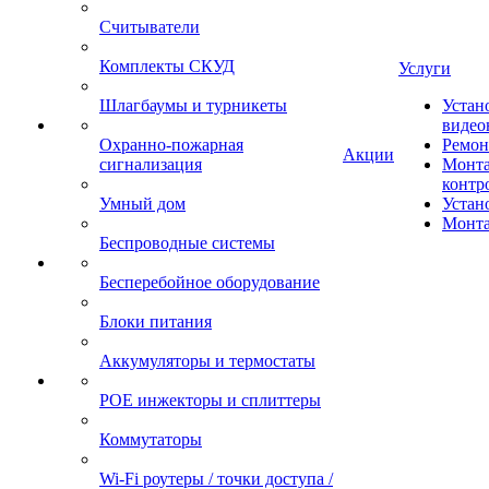
Считыватели
Комплекты СКУД
Услуги
Шлагбаумы и турникеты
Устан
видео
Охранно-пожарная
Ремон
Акции
сигнализация
Монта
контр
Умный дом
Устан
Монта
Беспроводные системы
Бесперебойное оборудование
Блоки питания
Аккумуляторы и термостаты
POE инжекторы и сплиттеры
Коммутаторы
Wi-Fi роутеры / точки доступа /