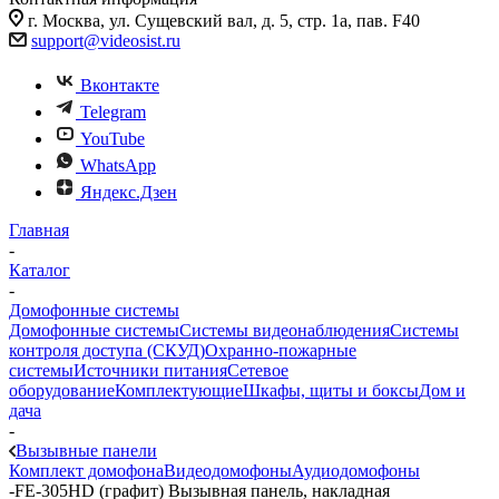
г. Москва, ул. Сущевский вал, д. 5, стр. 1а, пав. F40
support@videosist.ru
Вконтакте
Telegram
YouTube
WhatsApp
Яндекс.Дзен
Главная
-
Каталог
-
Домофонные системы
Домофонные системы
Системы видеонаблюдения
Системы
контроля доступа (СКУД)
Охранно-пожарные
системы
Источники питания
Сетевое
оборудование
Комплектующие
Шкафы, щиты и боксы
Дом и
дача
-
Вызывные панели
Комплект домофона
Видеодомофоны
Аудиодомофоны
-
FE-305HD (графит) Вызывная панель, накладная