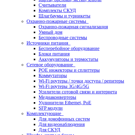
Считыватели
Комплекты СКУД
Шлагбаумы и турникеты
Охранно-пожарные системы
Охранно-пожарная сигнализация
Умный дом
Беспроводные системы
Источники питания
Бесперебойное оборудование
Блоки питания
Аккумуляторы и термостаты
Сетевое оборудование
POE инжекторы и сплиттеры
Коммутаторы
Wi-Fi роутеры / точки доступа / репитеры
Wi-Fi роутеры 3G/4G/5G
Усилители сотовой связи и интернета
Медиаконвертеры
Удлинители Ethernet, PoE
SFP модули
Комплектующие
Для домофонных систем
Для видеонаблюдения
Для СКУД