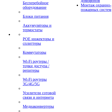
домофонов
Бесперебойное
Монтаж охранно-
оборудование
пожарных систем
Блоки питания
Аккумуляторы и
термостаты
POE инжекторы и
сплиттеры
Коммутаторы
Wi-Fi роутеры /
точки доступа /
репитеры
Wi-Fi роутеры
3G/4G/5G
Усилители сотовой
связи и интернета
Медиаконвертеры