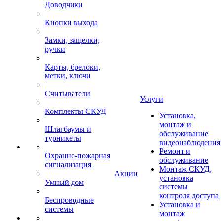
Доводчики
Кнопки выхода
Замки, защелки,
ручки
Карты, брелоки,
метки, ключи
Считыватели
Услуги
Комплекты СКУД
Установка,
монтаж и
Шлагбаумы и
обслуживание
турникеты
видеонаблюдения
Ремонт и
Охранно-пожарная
обслуживание
сигнализация
Монтаж СКУД,
Акции
установка
Умный дом
системы
контроля доступа
Беспроводные
Установка и
системы
монтаж