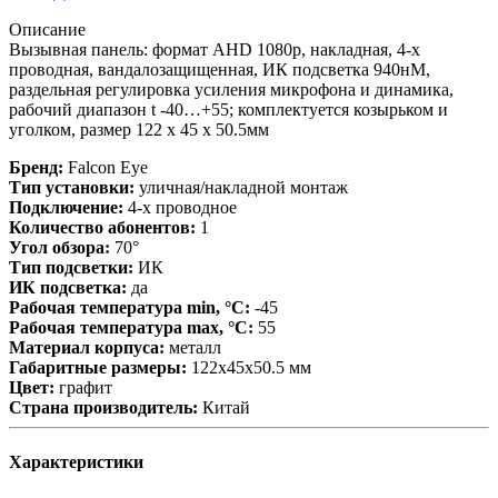
Описание
Вызывная панель: формат AHD 1080p, накладная, 4-х
проводная, вандалозащищенная, ИК подсветка 940нМ,
раздельная регулировка усиления микрофона и динамика,
рабочий диапазон t -40…+55; комплектуется козырьком и
уголком, размер 122 x 45 x 50.5мм
Бренд:
Falcon Eye
Тип установки:
уличная/накладной монтаж
Подключение:
4-х проводное
Количество абонентов:
1
Угол обзора:
70°
Тип подсветки:
ИК
ИК подсветка:
да
Рабочая температура min, °С:
-45
Рабочая температура max, °С:
55
Материал корпуса:
металл
Габаритные размеры:
122х45x50.5 мм
Цвет:
графит
Страна производитель:
Китай
Характеристики