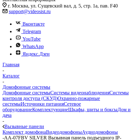
г. Москва, ул. Сущевский вал, д. 5, стр. 1а, пав. F40
support@videosist.ru
Вконтакте
Telegram
YouTube
WhatsApp
Яндекс.Дзен
Главная
-
Каталог
-
Домофонные системы
Домофонные системы
Системы видеонаблюдения
Системы
контроля доступа (СКУД)
Охранно-пожарные
системы
Источники питания
Сетевое
оборудование
Комплектующие
Шкафы, щиты и боксы
Дом и
дача
-
Вызывные панели
Комплект домофона
Видеодомофоны
Аудиодомофоны
-
AA-07FBV SILVER Вызывная панель подъездного IP-