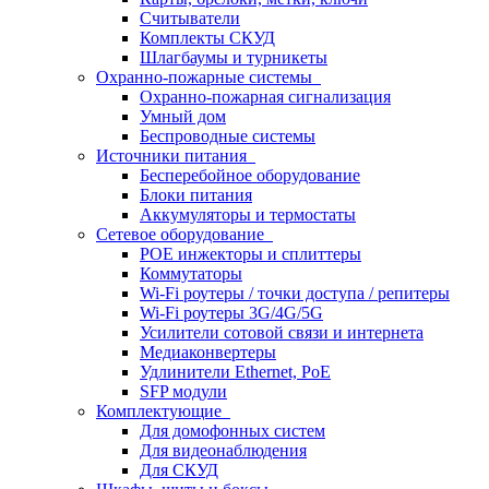
Считыватели
Комплекты СКУД
Шлагбаумы и турникеты
Охранно-пожарные системы
Охранно-пожарная сигнализация
Умный дом
Беспроводные системы
Источники питания
Бесперебойное оборудование
Блоки питания
Аккумуляторы и термостаты
Сетевое оборудование
POE инжекторы и сплиттеры
Коммутаторы
Wi-Fi роутеры / точки доступа / репитеры
Wi-Fi роутеры 3G/4G/5G
Усилители сотовой связи и интернета
Медиаконвертеры
Удлинители Ethernet, PoE
SFP модули
Комплектующие
Для домофонных систем
Для видеонаблюдения
Для СКУД