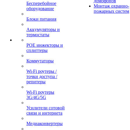
домофонов
Бесперебойное
Монтаж охранно-
оборудование
пожарных систем
Блоки питания
Аккумуляторы и
термостаты
POE инжекторы и
сплиттеры
Коммутаторы
Wi-Fi роутеры /
точки доступа /
репитеры
Wi-Fi роутеры
3G/4G/5G
Усилители сотовой
связи и интернета
Медиаконвертеры