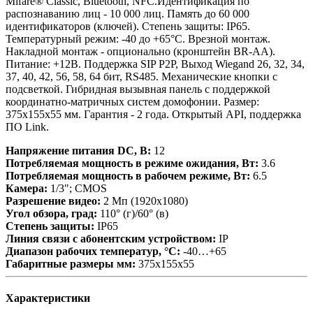
Mifare® Classic, Bluetooth, NFC.Идентификация по
распознаванию лиц - 10 000 лиц. Память до 60 000
идентификаторов (ключей). Степень защиты: IP65.
Температурный режим: -40 до +65°C. Врезной монтаж.
Накладной монтаж - опционально (кронштейн BR-AA).
Питание: +12В. Поддержка SIP P2P, Выход Wiegand 26, 32, 34,
37, 40, 42, 56, 58, 64 бит, RS485. Механические кнопки с
подсветкой. Гибридная вызывная панель с поддержкой
координатно-матричных систем домофонии. Размер:
375х155х55 мм. Гарантия - 2 года. Открытый API, поддержка
ПО Link.
Напряжение питания DC, В:
12
Потребляемая мощность в режиме ожидания, Вт:
3.6
Потребляемая мощность в рабочем режиме, Вт:
6.5
Камера:
1/3"; CMOS
Разрешение видео:
2 Мп (1920х1080)
Угол обзора, град:
110° (г)/60° (в)
Степень защиты:
IP65
Линия связи с абонентским устройством:
IP
Диапазон рабочих температур, °С:
-40…+65
Габаритные размеры мм:
375х155х55
Характеристики