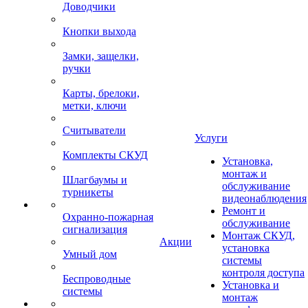
Доводчики
Кнопки выхода
Замки, защелки,
ручки
Карты, брелоки,
метки, ключи
Считыватели
Услуги
Комплекты СКУД
Установка,
монтаж и
Шлагбаумы и
обслуживание
турникеты
видеонаблюдения
Ремонт и
Охранно-пожарная
обслуживание
сигнализация
Монтаж СКУД,
Акции
установка
Умный дом
системы
контроля доступа
Беспроводные
Установка и
системы
монтаж