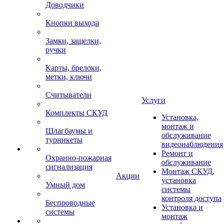
Доводчики
Кнопки выхода
Замки, защелки,
ручки
Карты, брелоки,
метки, ключи
Считыватели
Услуги
Комплекты СКУД
Установка,
монтаж и
Шлагбаумы и
обслуживание
турникеты
видеонаблюдения
Ремонт и
Охранно-пожарная
обслуживание
сигнализация
Монтаж СКУД,
Акции
установка
Умный дом
системы
контроля доступа
Беспроводные
Установка и
системы
монтаж