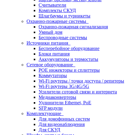
Считыватели
Комплекты СКУД
Шлагбаумы и турникеты
Охранно-пожарные системы
Охранно-пожарная сигнализация
Умный дом
Беспроводные системы
Источники питания
Бесперебойное оборудование
Блоки питания
Аккумуляторы и термостаты
Сетевое оборудование
POE инжекторы и сплиттеры
Коммутаторы
Wi-Fi роутеры / точки доступа / репитеры
Wi-Fi роутеры 3G/4G/5G
Усилители сотовой связи и интернета
Медиаконвертеры
Удлинители Ethernet, PoE
SFP модули
Комплектующие
Для домофонных систем
Для видеонаблюдения
Для СКУД