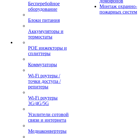
домофонов
Бесперебойное
Монтаж охранно-
оборудование
пожарных систем
Блоки питания
Аккумуляторы и
термостаты
POE инжекторы и
сплиттеры
Коммутаторы
Wi-Fi роутеры /
точки доступа /
репитеры
Wi-Fi роутеры
3G/4G/5G
Усилители сотовой
связи и интернета
Медиаконвертеры