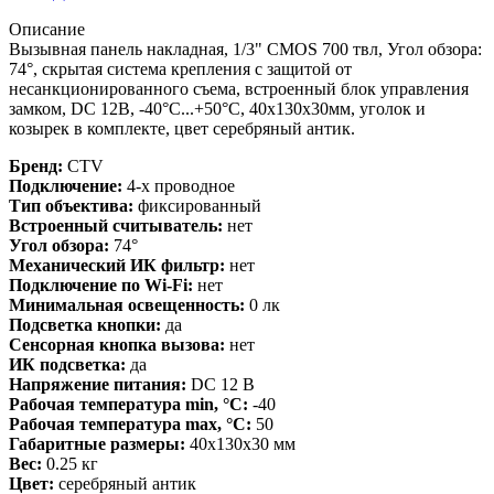
Описание
Вызывная панель накладная, 1/3" CMOS 700 твл, Угол обзора:
74°, cкрытая система крепления с защитой от
несанкционированного съема, встроенный блок управления
замком, DC 12В, -40°С...+50°С, 40x130x30мм, уголок и
козырек в комплекте, цвет серебряный антик.
Бренд:
CTV
Подключение:
4-х проводное
Тип объектива:
фиксированный
Встроенный считыватель:
нет
Угол обзора:
74°
Механический ИК фильтр:
нет
Подключение по Wi-Fi:
нет
Минимальная освещенность:
0 лк
Подсветка кнопки:
да
Сенсорная кнопка вызова:
нет
ИК подсветка:
да
Напряжение питания:
DC 12 В
Рабочая температура min, °С:
-40
Рабочая температура max, °С:
50
Габаритные размеры:
40x130x30 мм
Вес:
0.25 кг
Цвет:
серебряный антик