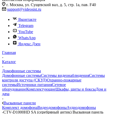
г. Москва, ул. Сущевский вал, д. 5, стр. 1а, пав. F40
support@videosist.ru
Вконтакте
Telegram
YouTube
WhatsApp
Яндекс.Дзен
Главная
-
Каталог
-
Домофонные системы
Домофонные системы
Системы видеонаблюдения
Системы
контроля доступа (СКУД)
Охранно-пожарные
системы
Источники питания
Сетевое
оборудование
Комплектующие
Шкафы, щиты и боксы
Дом и
дача
-
Вызывные панели
Комплект домофона
Видеодомофоны
Аудиодомофоны
-
CTV-D1000HD SA (серебряный антик) Вызывная панель