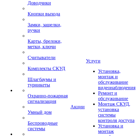
Доводчики
Кнопки выхода
Замки, защелки,
ручки
Карты, брелоки,
метки, ключи
Считыватели
Услуги
Комплекты СКУД
Установка,
монтаж и
Шлагбаумы и
обслуживание
турникеты
видеонаблюдения
Ремонт и
Охранно-пожарная
обслуживание
сигнализация
Монтаж СКУД,
Акции
установка
Умный дом
системы
контроля доступа
Беспроводные
Установка и
системы
монтаж