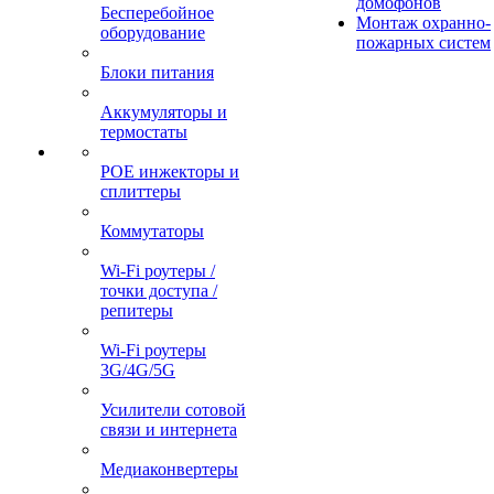
домофонов
Бесперебойное
Монтаж охранно-
оборудование
пожарных систем
Блоки питания
Аккумуляторы и
термостаты
POE инжекторы и
сплиттеры
Коммутаторы
Wi-Fi роутеры /
точки доступа /
репитеры
Wi-Fi роутеры
3G/4G/5G
Усилители сотовой
связи и интернета
Медиаконвертеры