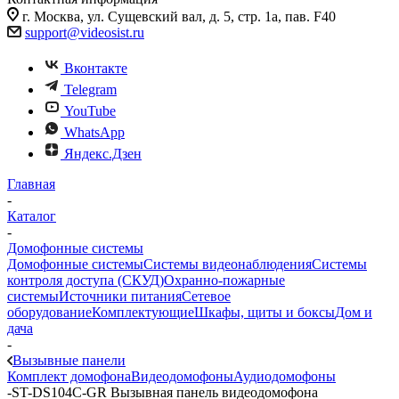
г. Москва, ул. Сущевский вал, д. 5, стр. 1а, пав. F40
support@videosist.ru
Вконтакте
Telegram
YouTube
WhatsApp
Яндекс.Дзен
Главная
-
Каталог
-
Домофонные системы
Домофонные системы
Системы видеонаблюдения
Системы
контроля доступа (СКУД)
Охранно-пожарные
системы
Источники питания
Сетевое
оборудование
Комплектующие
Шкафы, щиты и боксы
Дом и
дача
-
Вызывные панели
Комплект домофона
Видеодомофоны
Аудиодомофоны
-
ST-DS104С-GR Вызывная панель видеодомофона