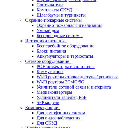
Считыватели
Комплекты СКУД
Шлагбаумы и турникеты
Охранно-пожарные системы
Охранно-пожарная сигнализация
Умный дом
Беспроводные системы
Источники питания
Бесперебойное оборудование
Блоки питания
Аккумуляторы и термостаты
Сетевое оборудование
POE инжекторы и сплиттеры
Коммутаторы
Wi-Fi роутеры / точки доступа / репитеры
Wi-Fi роутеры 3G/4G/5G
Усилители сотовой связи и интернета
Медиаконвертеры
Удлинители Ethernet, PoE
SFP модули
Комплектующие
Для домофонных систем
Для видеонаблюдения
Для СКУД