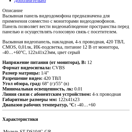
Дополнительно
Описание
Вызывная панель видеодомофона предназначена для
применения совместно с мониторами видеодомофонов.
Панель позволяет вести видеонаблюдение пространства перед
панелью и осуществлять голосовую связь с посетителем.
Вызывная видеопанель, накладная, 4-х проводная, 420 ТВЛ,
CMOS, 0,01лк, ИК-подсветка, питание 12 В от монитора,
-40…+60°C, 122х41х23мм, цвет серый
Напряжение питания (от монитора), В:
12
Формат видеосигнала:
CVBS
Размер матрицы:
1/4"
Разрешение видео:
420 ТВЛ
Угол обзора, град:
68° (г)/55° (в)
Минимальная освещенность, лк:
0.01
Линия связи с абонентским устройством:
4-х проводная
Габаритные размеры мм:
122х41х23
Диапазон рабочих температур, °С:
-40…+60
Характеристики
Модель
ST-DS104С-GR