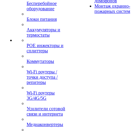
домофонов
Бесперебойное
Монтаж охранно-
оборудование
пожарных систем
Блоки питания
Аккумуляторы и
термостаты
POE инжекторы и
сплиттеры
Коммутаторы
Wi-Fi роутеры /
точки доступа /
репитеры
Wi-Fi роутеры
3G/4G/5G
Усилители сотовой
связи и интернета
Медиаконвертеры