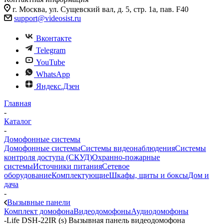
г. Москва, ул. Сущевский вал, д. 5, стр. 1а, пав. F40
support@videosist.ru
Вконтакте
Telegram
YouTube
WhatsApp
Яндекс.Дзен
Главная
-
Каталог
-
Домофонные системы
Домофонные системы
Системы видеонаблюдения
Системы
контроля доступа (СКУД)
Охранно-пожарные
системы
Источники питания
Сетевое
оборудование
Комплектующие
Шкафы, щиты и боксы
Дом и
дача
-
Вызывные панели
Комплект домофона
Видеодомофоны
Аудиодомофоны
-
Life DSH-22IR (s) Вызывная панель видеодомофона