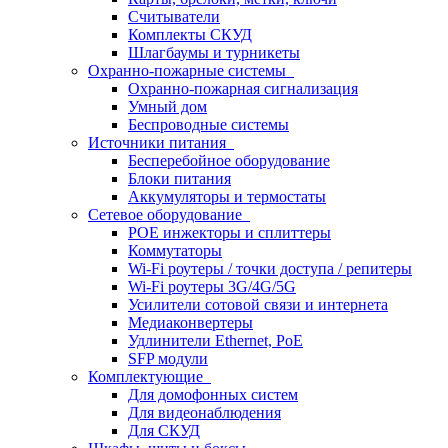
Считыватели
Комплекты СКУД
Шлагбаумы и турникеты
Охранно-пожарные системы
Охранно-пожарная сигнализация
Умный дом
Беспроводные системы
Источники питания
Бесперебойное оборудование
Блоки питания
Аккумуляторы и термостаты
Сетевое оборудование
POE инжекторы и сплиттеры
Коммутаторы
Wi-Fi роутеры / точки доступа / репитеры
Wi-Fi роутеры 3G/4G/5G
Усилители сотовой связи и интернета
Медиаконвертеры
Удлинители Ethernet, PoE
SFP модули
Комплектующие
Для домофонных систем
Для видеонаблюдения
Для СКУД