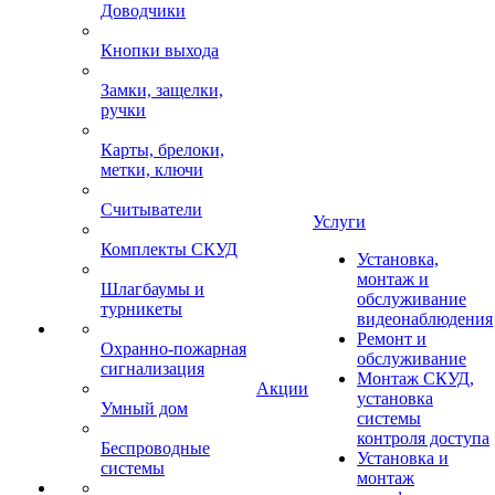
Доводчики
Кнопки выхода
Замки, защелки,
ручки
Карты, брелоки,
метки, ключи
Считыватели
Услуги
Комплекты СКУД
Установка,
монтаж и
Шлагбаумы и
обслуживание
турникеты
видеонаблюдения
Ремонт и
Охранно-пожарная
обслуживание
сигнализация
Монтаж СКУД,
Акции
установка
Умный дом
системы
контроля доступа
Беспроводные
Установка и
системы
монтаж