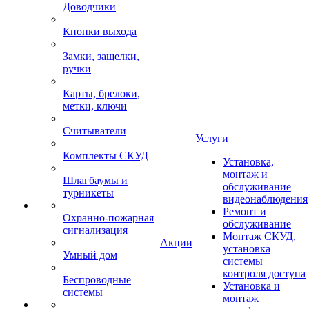
Доводчики
Кнопки выхода
Замки, защелки,
ручки
Карты, брелоки,
метки, ключи
Считыватели
Услуги
Комплекты СКУД
Установка,
монтаж и
Шлагбаумы и
обслуживание
турникеты
видеонаблюдения
Ремонт и
Охранно-пожарная
обслуживание
сигнализация
Монтаж СКУД,
Акции
установка
Умный дом
системы
контроля доступа
Беспроводные
Установка и
системы
монтаж