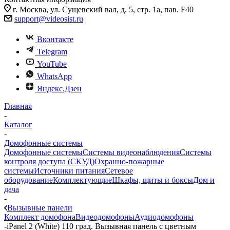
г. Москва, ул. Сущевский вал, д. 5, стр. 1а, пав. F40
support@videosist.ru
Вконтакте
Telegram
YouTube
WhatsApp
Яндекс.Дзен
Главная
-
Каталог
-
Домофонные системы
Домофонные системы
Системы видеонаблюдения
Системы
контроля доступа (СКУД)
Охранно-пожарные
системы
Источники питания
Сетевое
оборудование
Комплектующие
Шкафы, щиты и боксы
Дом и
дача
-
Вызывные панели
Комплект домофона
Видеодомофоны
Аудиодомофоны
-
iPanel 2 (White) 110 град. Вызывная панель с цветным