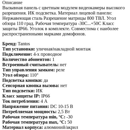
Описание
Вызывная панель с цветным модулем видеокамеры высокого
разрешения. ИК подсветка. Материал лицевой панели:
Нержавеющая сталь Разрешение матрицы 800 ТВЛ. Угол
обзора 110 град. Рабочая температура -30С...+50С Класс
защиты IP66. Уголок в комплекте. Совместима с наиболее
распространенными марками домофонов.
Бренд:
Tantos
Тип установки:
уличная/накладной монтаж
Подключение:
4-х проводное
Количество абонентов:
1
Встроенный считыватель:
нет
Тип управления замком:
реле
Угол обзора:
110°
Подсветка кнопки:
да
Сенсорная кнопка вызова:
нет
Тип подсветки:
ИК
Класс защиты IP:
IP66
Ток потребления:
4 А
Напряжение питания:
DC 10-15 В
Потребляемая мощность:
2,5 Вт
Рабочая температура min, °С:
-30
Рабочая температура max, °С:
50
Материал корпуса:
алюминий/акрил