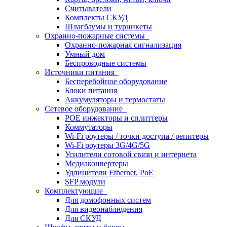
Считыватели
Комплекты СКУД
Шлагбаумы и турникеты
Охранно-пожарные системы
Охранно-пожарная сигнализация
Умный дом
Беспроводные системы
Источники питания
Бесперебойное оборудование
Блоки питания
Аккумуляторы и термостаты
Сетевое оборудование
POE инжекторы и сплиттеры
Коммутаторы
Wi-Fi роутеры / точки доступа / репитеры
Wi-Fi роутеры 3G/4G/5G
Усилители сотовой связи и интернета
Медиаконвертеры
Удлинители Ethernet, PoE
SFP модули
Комплектующие
Для домофонных систем
Для видеонаблюдения
Для СКУД