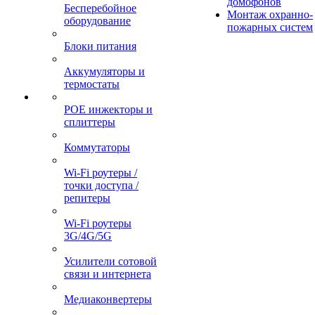
домофонов
Бесперебойное
Монтаж охранно-
оборудование
пожарных систем
Блоки питания
Аккумуляторы и
термостаты
POE инжекторы и
сплиттеры
Коммутаторы
Wi-Fi роутеры /
точки доступа /
репитеры
Wi-Fi роутеры
3G/4G/5G
Усилители сотовой
связи и интернета
Медиаконвертеры