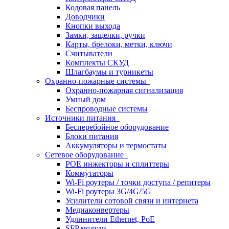
Кодовая панель
Доводчики
Кнопки выхода
Замки, защелки, ручки
Карты, брелоки, метки, ключи
Считыватели
Комплекты СКУД
Шлагбаумы и турникеты
Охранно-пожарные системы
Охранно-пожарная сигнализация
Умный дом
Беспроводные системы
Источники питания
Бесперебойное оборудование
Блоки питания
Аккумуляторы и термостаты
Сетевое оборудование
POE инжекторы и сплиттеры
Коммутаторы
Wi-Fi роутеры / точки доступа / репитеры
Wi-Fi роутеры 3G/4G/5G
Усилители сотовой связи и интернета
Медиаконвертеры
Удлинители Ethernet, PoE
SFP модули