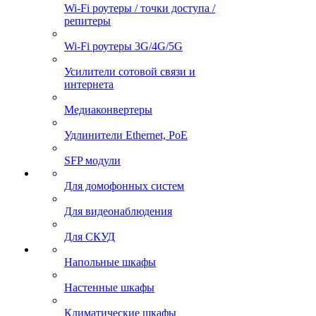
Wi-Fi роутеры / точки доступа /
репитеры
Wi-Fi роутеры 3G/4G/5G
Усилители сотовой связи и
интернета
Медиаконвертеры
Удлинители Ethernet, PoE
SFP модули
Для домофонных систем
Для видеонаблюдения
Для СКУД
Напольные шкафы
Настенные шкафы
Климатические шкафы