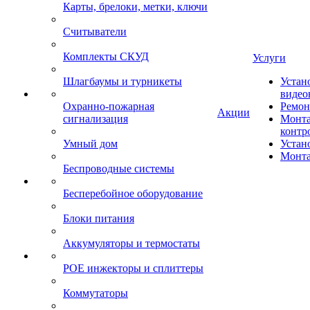
Карты, брелоки, метки, ключи
Считыватели
Комплекты СКУД
Услуги
Шлагбаумы и турникеты
Устан
видео
Охранно-пожарная
Ремон
Акции
сигнализация
Монта
контр
Умный дом
Устан
Монта
Беспроводные системы
Бесперебойное оборудование
Блоки питания
Аккумуляторы и термостаты
POE инжекторы и сплиттеры
Коммутаторы