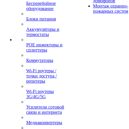
домофонов
Бесперебойное
Монтаж охранно-
оборудование
пожарных систем
Блоки питания
Аккумуляторы и
термостаты
POE инжекторы и
сплиттеры
Коммутаторы
Wi-Fi роутеры /
точки доступа /
репитеры
Wi-Fi роутеры
3G/4G/5G
Усилители сотовой
связи и интернета
Медиаконвертеры