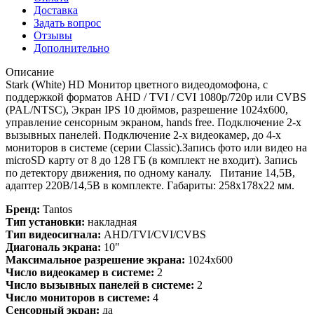
Доставка
Задать вопрос
Отзывы
Дополнительно
Описание
Stark (White) HD Монитор цветного видеодомофона, с
поддержкой форматов AHD / TVI / CVI 1080р/720p или CVBS
(PAL/NTSC), Экран IPS 10 дюймов, разрешение 1024х600,
управление сенсорным экраном, hands free. Подключение 2-х
вызывных панелей. Подключение 2-х видеокамер, до 4-х
мониторов в системе (серии Classic).Запись фото или видео на
microSD карту от 8 до 128 ГБ (в комплект не входит). Запись
по детектору движения, по одному каналу. Питание 14,5В,
адаптер 220В/14,5В в комплекте. Габариты: 258x178x22 мм.
Бренд:
Tantos
Тип установки:
накладная
Тип видеосигнала:
AHD/TVI/CVI/CVBS
Диагональ экрана:
10"
Максимальное разрешение экрана:
1024x600
Число видеокамер в системе:
2
Число вызывных панелей в системе:
2
Число мониторов в системе:
4
Сенсорный экран:
да