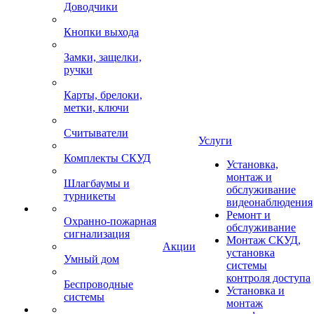
Доводчики
Кнопки выхода
Замки, защелки,
ручки
Карты, брелоки,
метки, ключи
Считыватели
Услуги
Комплекты СКУД
Установка,
монтаж и
Шлагбаумы и
обслуживание
турникеты
видеонаблюдения
Ремонт и
Охранно-пожарная
обслуживание
сигнализация
Монтаж СКУД,
Акции
установка
Умный дом
системы
контроля доступа
Беспроводные
Установка и
системы
монтаж