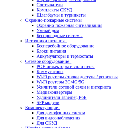
Считыватели
Комплекты СКУД
Шлагбаумы и турникеты
Охранно-пожарные системы
Охранно-пожарная сигнализация
Умный дом
Беспроводные системы
Источники питания
Бесперебойное оборудование
Блоки питания
Аккумуляторы и термостаты
Сетевое оборудование
POE инжекторы и сплиттеры
Коммутаторы
Wi-Fi роутеры / точки доступа / репитеры
Wi-Fi роутеры 3G/4G/5G
Усилители сотовой связи и интернета
Медиаконвертеры
Удлинители Ethernet, PoE
SFP модули
Комплектующие
Для домофонных систем
Для видеонаблюдения
Для СКУД