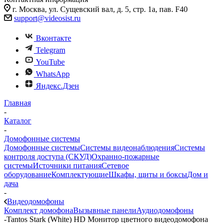
г. Москва, ул. Сущевский вал, д. 5, стр. 1а, пав. F40
support@videosist.ru
Вконтакте
Telegram
YouTube
WhatsApp
Яндекс.Дзен
Главная
-
Каталог
-
Домофонные системы
Домофонные системы
Системы видеонаблюдения
Системы
контроля доступа (СКУД)
Охранно-пожарные
системы
Источники питания
Сетевое
оборудование
Комплектующие
Шкафы, щиты и боксы
Дом и
дача
-
Видеодомофоны
Комплект домофона
Вызывные панели
Аудиодомофоны
-
Tantos Stark (White) HD Монитор цветного видеодомофона