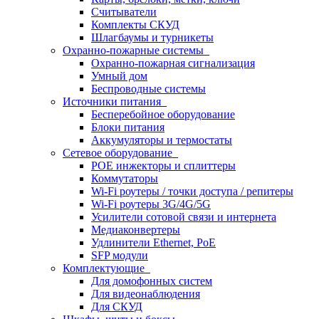
Считыватели
Комплекты СКУД
Шлагбаумы и турникеты
Охранно-пожарные системы
Охранно-пожарная сигнализация
Умный дом
Беспроводные системы
Источники питания
Бесперебойное оборудование
Блоки питания
Аккумуляторы и термостаты
Сетевое оборудование
POE инжекторы и сплиттеры
Коммутаторы
Wi-Fi роутеры / точки доступа / репитеры
Wi-Fi роутеры 3G/4G/5G
Усилители сотовой связи и интернета
Медиаконвертеры
Удлинители Ethernet, PoE
SFP модули
Комплектующие
Для домофонных систем
Для видеонаблюдения
Для СКУД