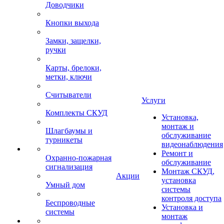
Доводчики
Кнопки выхода
Замки, защелки,
ручки
Карты, брелоки,
метки, ключи
Считыватели
Услуги
Комплекты СКУД
Установка,
монтаж и
Шлагбаумы и
обслуживание
турникеты
видеонаблюдения
Ремонт и
Охранно-пожарная
обслуживание
сигнализация
Монтаж СКУД,
Акции
установка
Умный дом
системы
контроля доступа
Беспроводные
Установка и
системы
монтаж