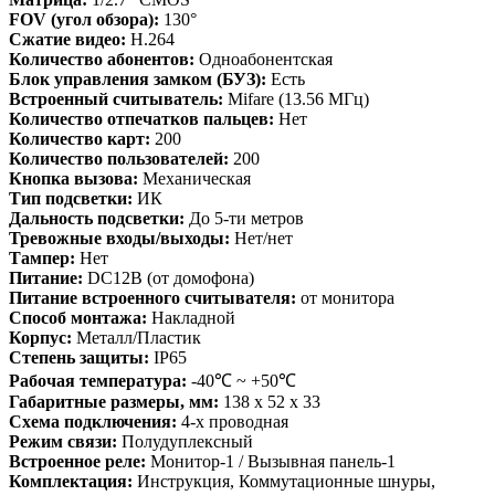
FOV (угол обзора):
130°
Сжатие видео:
H.264
Количество абонентов:
Одноабонентская
Блок управления замком (БУЗ):
Есть
Встроенный считыватель:
Mifare (13.56 МГц)
Количество отпечатков пальцев:
Нет
Количество карт:
200
Количество пользователей:
200
Кнопка вызова:
Механическая
Тип подсветки:
ИК
Дальность подсветки:
До 5-ти метров
Тревожные входы/выходы:
Нет/нет
Тампер:
Нет
Питание:
DC12В (от домофона)
Питание встроенного считывателя:
от монитора
Способ монтажа:
Накладной
Корпус:
Металл/Пластик
Степень защиты:
IP65
Рабочая температура:
-40℃ ~ +50℃
Габаритные размеры, мм:
138 х 52 х 33
Схема подключения:
4-х проводная
Режим связи:
Полудуплексный
Встроенное реле:
Монитор-1 / Вызывная панель-1
Комплектация:
Инструкция, Коммутационные шнуры,