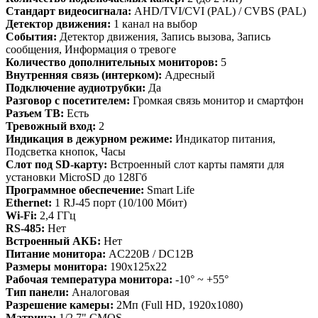
Стандарт видеосигнала:
AHD/TVI/CVI (PAL) / CVBS (PAL)
Детектор движения:
1 канал на выбор
События:
Детектор движения, Запись вызова, Запись
сообщения, Информация о тревоге
Количество дополнительных мониторов:
5
Внутренняя связь (интерком):
Адресный
Подключение аудиотрубки:
Да
Разговор с посетителем:
Громкая связь монитор и смартфон
Разъем ТВ:
Есть
Тревожный вход:
2
Индикация в дежурном режиме:
Индикатор питания,
Подсветка кнопок, Часы
Слот под SD-карту:
Встроенный слот карты памяти для
установки MicroSD до 128Гб
Программное обеспечение:
Smart Life
Ethernet:
1 RJ-45 порт (10/100 Мбит)
Wi-Fi:
2,4 ГГц
RS-485:
Нет
Встроенный АКБ:
Нет
Питание монитора:
AC220В / DC12В
Размеры монитора:
190х125х22
Рабочая температура монитора:
-10° ~ +55°
Тип панели:
Аналоговая
Разрешение камеры:
2Мп (Full HD, 1920x1080)
Матрица:
1/2.7" CMOS