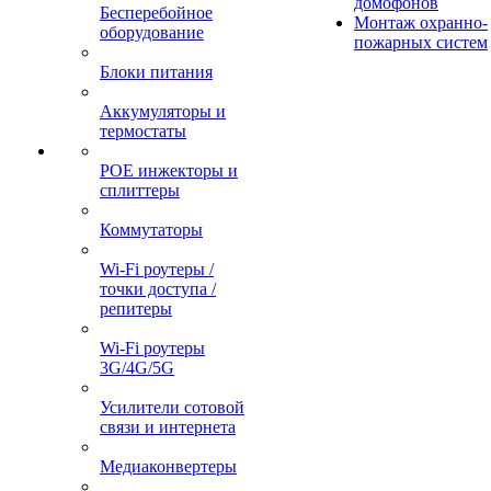
домофонов
Бесперебойное
Монтаж охранно-
оборудование
пожарных систем
Блоки питания
Аккумуляторы и
термостаты
POE инжекторы и
сплиттеры
Коммутаторы
Wi-Fi роутеры /
точки доступа /
репитеры
Wi-Fi роутеры
3G/4G/5G
Усилители сотовой
связи и интернета
Медиаконвертеры