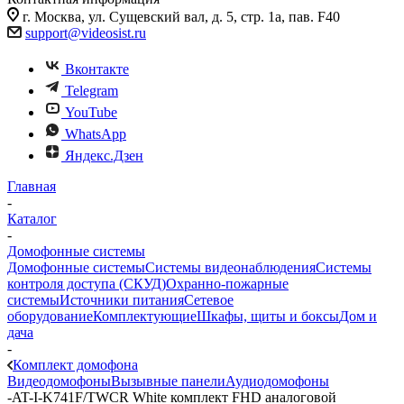
г. Москва, ул. Сущевский вал, д. 5, стр. 1а, пав. F40
support@videosist.ru
Вконтакте
Telegram
YouTube
WhatsApp
Яндекс.Дзен
Главная
-
Каталог
-
Домофонные системы
Домофонные системы
Системы видеонаблюдения
Системы
контроля доступа (СКУД)
Охранно-пожарные
системы
Источники питания
Сетевое
оборудование
Комплектующие
Шкафы, щиты и боксы
Дом и
дача
-
Комплект домофона
Видеодомофоны
Вызывные панели
Аудиодомофоны
-
AT-I-K741F/TWСR White комплект FHD аналоговой