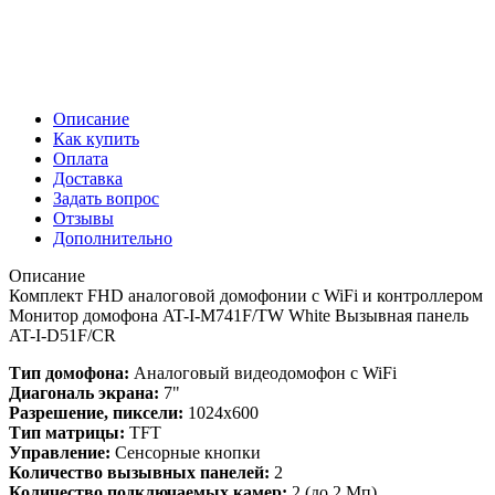
Описание
Как купить
Оплата
Доставка
Задать вопрос
Отзывы
Дополнительно
Описание
Комплект FHD аналоговой домофонии с WiFi и контроллером
Монитор домофона AT-I-M741F/TW White Вызывная панель
AT-I-D51F/CR
Тип домофона:
Аналоговый видеодомофон с WiFi
Диагональ экрана:
7"
Разрешение, пиксели:
1024x600
Тип матрицы:
TFT
Управление:
Сенсорные кнопки
Количество вызывных панелей:
2
Количество подключаемых камер:
2 (до 2 Мп)