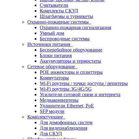
Считыватели
Комплекты СКУД
Шлагбаумы и турникеты
Охранно-пожарные системы
Охранно-пожарная сигнализация
Умный дом
Беспроводные системы
Источники питания
Бесперебойное оборудование
Блоки питания
Аккумуляторы и термостаты
Сетевое оборудование
POE инжекторы и сплиттеры
Коммутаторы
Wi-Fi роутеры / точки доступа / репитеры
Wi-Fi роутеры 3G/4G/5G
Усилители сотовой связи и интернета
Медиаконвертеры
Удлинители Ethernet, PoE
SFP модули
Комплектующие
Для домофонных систем
Для видеонаблюдения
Для СКУД