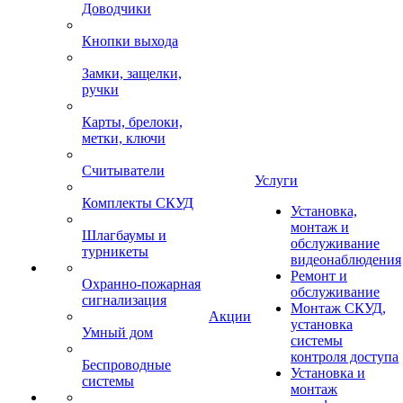
Доводчики
Кнопки выхода
Замки, защелки,
ручки
Карты, брелоки,
метки, ключи
Считыватели
Услуги
Комплекты СКУД
Установка,
монтаж и
Шлагбаумы и
обслуживание
турникеты
видеонаблюдения
Ремонт и
Охранно-пожарная
обслуживание
сигнализация
Монтаж СКУД,
Акции
установка
Умный дом
системы
контроля доступа
Беспроводные
Установка и
системы
монтаж