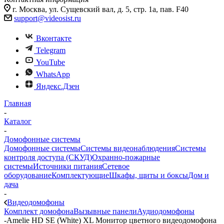
г. Москва, ул. Сущевский вал, д. 5, стр. 1а, пав. F40
support@videosist.ru
Вконтакте
Telegram
YouTube
WhatsApp
Яндекс.Дзен
Главная
-
Каталог
-
Домофонные системы
Домофонные системы
Системы видеонаблюдения
Системы
контроля доступа (СКУД)
Охранно-пожарные
системы
Источники питания
Сетевое
оборудование
Комплектующие
Шкафы, щиты и боксы
Дом и
дача
-
Видеодомофоны
Комплект домофона
Вызывные панели
Аудиодомофоны
-
Amelie HD SE (White) XL Монитор цветного видеодомофона