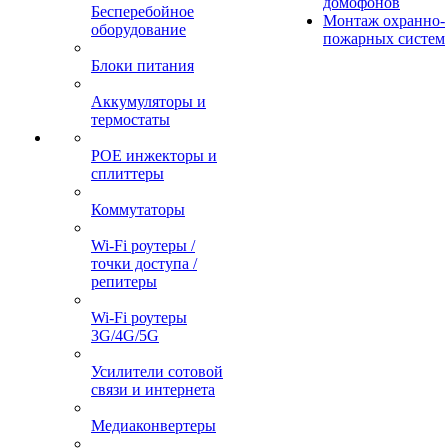
домофонов
Бесперебойное
Монтаж охранно-
оборудование
пожарных систем
Блоки питания
Аккумуляторы и
термостаты
POE инжекторы и
сплиттеры
Коммутаторы
Wi-Fi роутеры /
точки доступа /
репитеры
Wi-Fi роутеры
3G/4G/5G
Усилители сотовой
связи и интернета
Медиаконвертеры