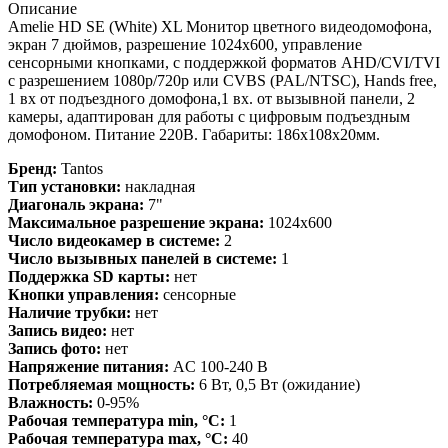
Описание
Amelie HD SE (White) XL Монитор цветного видеодомофона,
экран 7 дюймов, разрешение 1024х600, управление
сенсорными кнопками, с поддержкой форматов AHD/CVI/TVI
с разрешением 1080p/720p или CVBS (PAL/NTSC), Hands free,
1 вх от подъездного домофона,1 вх. от вызывной панели, 2
камеры, адаптирован для работы с цифровым подъездным
домофоном. Питание 220В. Габариты: 186х108х20мм.
Бренд:
Tantos
Тип установки:
накладная
Диагональ экрана:
7"
Максимальное разрешение экрана:
1024х600
Число видеокамер в системе:
2
Число вызывных панелей в системе:
1
Поддержка SD карты:
нет
Кнопки управления:
сенсорные
Наличие трубки:
нет
Запись видео:
нет
Запись фото:
нет
Напряжение питания:
AC 100-240 В
Потребляемая мощность:
6 Вт, 0,5 Вт (ожидание)
Влажность:
0-95%
Рабочая температура min, °С:
1
Рабочая температура max, °С:
40