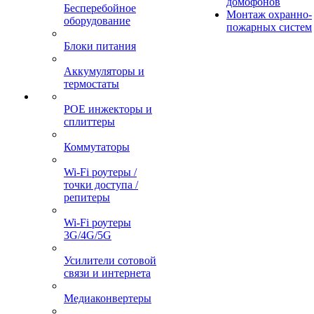
домофонов
Бесперебойное
Монтаж охранно-
оборудование
пожарных систем
Блоки питания
Аккумуляторы и
термостаты
POE инжекторы и
сплиттеры
Коммутаторы
Wi-Fi роутеры /
точки доступа /
репитеры
Wi-Fi роутеры
3G/4G/5G
Усилители сотовой
связи и интернета
Медиаконвертеры