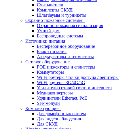
Считыватели
Комплекты СКУД
Шлагбаумы и турникеты
Охранно-пожарные системы
Охранно-пожарная сигнализация
Умный дом
Беспроводные системы
Источники питания
Бесперебойное оборудование
Блоки питания
Аккумуляторы и термостаты
Сетевое оборудование
POE инжекторы и сплиттеры
Коммутаторы
Wi-Fi роутеры / точки доступа / репитеры
Wi-Fi роутеры 3G/4G/5G
Усилители сотовой связи и интернета
Медиаконвертеры
Удлинители Ethernet, PoE
SFP модули
Комплектующие
Для домофонных систем
Для видеонаблюдения
Для СКУД