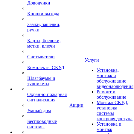
Доводчики
Кнопки выхода
Замки, защелки,
ручки
Карты, брелоки,
метки, ключи
Считыватели
Услуги
Комплекты СКУД
Установка,
монтаж и
Шлагбаумы и
обслуживание
турникеты
видеонаблюдения
Ремонт и
Охранно-пожарная
обслуживание
сигнализация
Монтаж СКУД,
Акции
установка
Умный дом
системы
контроля доступа
Беспроводные
Установка и
системы
монтаж