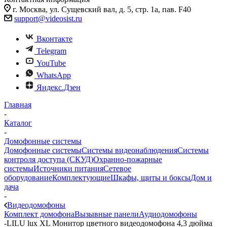
г. Москва, ул. Сущевский вал, д. 5, стр. 1а, пав. F40
support@videosist.ru
Вконтакте
Telegram
YouTube
WhatsApp
Яндекс.Дзен
Главная
-
Каталог
-
Домофонные системы
Домофонные системы
Системы видеонаблюдения
Системы
контроля доступа (СКУД)
Охранно-пожарные
системы
Источники питания
Сетевое
оборудование
Комплектующие
Шкафы, щиты и боксы
Дом и
дача
-
Видеодомофоны
Комплект домофона
Вызывные панели
Аудиодомофоны
-
LILU lux XL Монитор цветного видеодомофона 4,3 дюйма