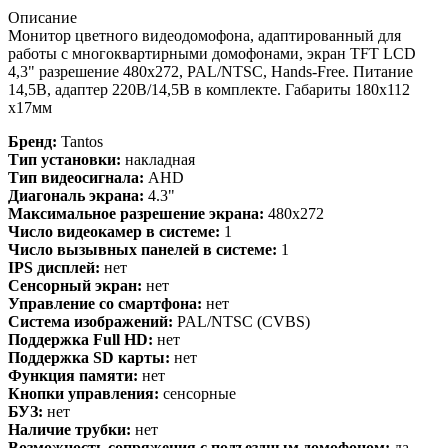
Описание
Монитор цветного видеодомофона, адаптированный для
работы с многоквартирными домофонами, экран TFT LCD
4,3" разрешение 480x272, PAL/NTSC, Hands-Free. Питание
14,5В, адаптер 220В/14,5В в комплекте. Габариты 180х112
х17мм
Бренд:
Tantos
Тип установки:
накладная
Тип видеосигнала:
AHD
Диагональ экрана:
4.3"
Максимальное разрешение экрана:
480x272
Число видеокамер в системе:
1
Число вызывных панелей в системе:
1
IPS дисплей:
нет
Сенсорный экран:
нет
Управление со смартфона:
нет
Система изображений:
PAL/NTSC (CVBS)
Поддержка Full HD:
нет
Поддержка SD карты:
нет
Функция памяти:
нет
Кнопки управления:
сенсорные
БУЗ:
нет
Наличие трубки:
нет
Возможность сопряжения с подъездным домофоном:
да