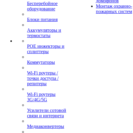
домофонов
Бесперебойное
Монтаж охранно-
оборудование
пожарных систем
Блоки питания
Аккумуляторы и
термостаты
POE инжекторы и
сплиттеры
Коммутаторы
Wi-Fi роутеры /
точки доступа /
репитеры
Wi-Fi роутеры
3G/4G/5G
Усилители сотовой
связи и интернета
Медиаконвертеры