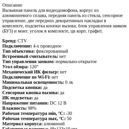
Описание
Вызывная панель для видеодомофона, корпус из
алюминиевого сплава, передняя панель из стекла, сенсорное
управление, две передних декоративных накладки в
комплекте, подсветка кнопки вызова, блок управления замком
(БУЗ) и монт. уголок в комплекте, цв корп. графит.
Бренд:
CTV
Подключение:
4-х проводное
Тип объектива:
фиксированный
Встроенный считыватель:
нет
Тип управления замком:
нормально-открытое
Угол обзора:
120°
Механический ИК фильтр:
нет
Подключение по Wi-Fi:
нет
Минимальная освещенность:
0 лк
Подсветка кнопки:
да
Сенсорная кнопка вызова:
да
ИК подсветка:
да
Напряжение питания:
DC 12 В
Влажность:
98%
Рабочая температура min, °С:
-30
Рабочая температура max, °С:
50
Материал корпуса:
алюминий
Габаритные размеры:
48х133х19 мм