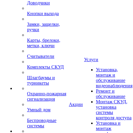
Доводчики
Кнопки выхода
Замки, защелки,
ручки
Карты, брелоки,
метки, ключи
Считыватели
Услуги
Комплекты СКУД
Установка,
монтаж и
Шлагбаумы и
обслуживание
турникеты
видеонаблюдения
Ремонт и
Охранно-пожарная
обслуживание
сигнализация
Монтаж СКУД,
Акции
установка
Умный дом
системы
контроля доступа
Беспроводные
Установка и
системы
монтаж