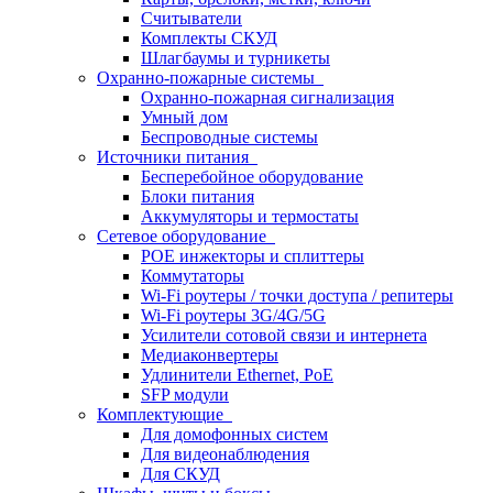
Считыватели
Комплекты СКУД
Шлагбаумы и турникеты
Охранно-пожарные системы
Охранно-пожарная сигнализация
Умный дом
Беспроводные системы
Источники питания
Бесперебойное оборудование
Блоки питания
Аккумуляторы и термостаты
Сетевое оборудование
POE инжекторы и сплиттеры
Коммутаторы
Wi-Fi роутеры / точки доступа / репитеры
Wi-Fi роутеры 3G/4G/5G
Усилители сотовой связи и интернета
Медиаконвертеры
Удлинители Ethernet, PoE
SFP модули
Комплектующие
Для домофонных систем
Для видеонаблюдения
Для СКУД