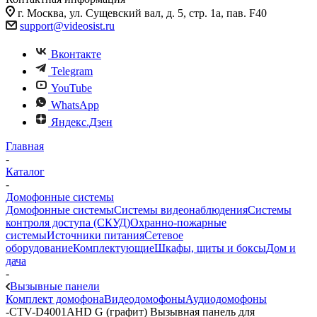
г. Москва, ул. Сущевский вал, д. 5, стр. 1а, пав. F40
support@videosist.ru
Вконтакте
Telegram
YouTube
WhatsApp
Яндекс.Дзен
Главная
-
Каталог
-
Домофонные системы
Домофонные системы
Системы видеонаблюдения
Системы
контроля доступа (СКУД)
Охранно-пожарные
системы
Источники питания
Сетевое
оборудование
Комплектующие
Шкафы, щиты и боксы
Дом и
дача
-
Вызывные панели
Комплект домофона
Видеодомофоны
Аудиодомофоны
-
CTV-D4001AHD G (графит) Вызывная панель для