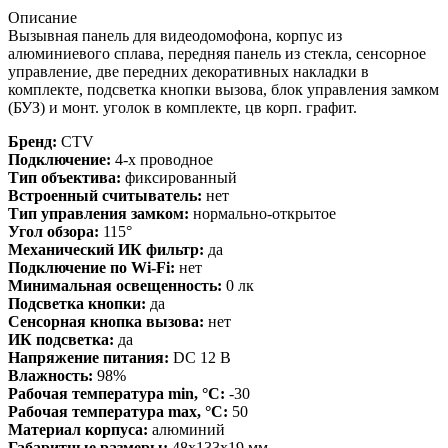
Описание
Вызывная панель для видеодомофона, корпус из
алюминиевого сплава, передняя панель из стекла, сенсорное
управление, две передних декоративных накладки в
комплекте, подсветка кнопки вызова, блок управления замком
(БУЗ) и монт. уголок в комплекте, цв корп. графит.
Бренд:
CTV
Подключение:
4-х проводное
Тип объектива:
фиксированный
Встроенный считыватель:
нет
Тип управления замком:
нормально-открытое
Угол обзора:
115°
Механический ИК фильтр:
да
Подключение по Wi-Fi:
нет
Минимальная освещенность:
0 лк
Подсветка кнопки:
да
Сенсорная кнопка вызова:
нет
ИК подсветка:
да
Напряжение питания:
DC 12 В
Влажность:
98%
Рабочая температура min, °С:
-30
Рабочая температура max, °С:
50
Материал корпуса:
алюминий
Габаритные размеры:
48х133х19 мм