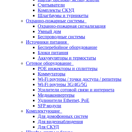
Считыватели
Комплекты СКУД
Шлагбаумы и турникеты
Охранно-пожарные системы
Охранно-пожарная сигнализация
Умный дом
Беспроводные системы
Источники питания
Бесперебойное оборудование
Блоки питания
Аккумуляторы и термостаты
Сетевое оборудование
POE инжекторы и сплиттеры
Коммутаторы
Wi-Fi роутеры / точки доступа / репитеры
Wi-Fi роутеры 3G/4G/5G
Усилители сотовой связи и интернета
Медиаконвертеры
Удлинители Ethernet, PoE
SFP модули
Комплектующие
Для домофонных систем
Для видеонаблюдения
Для СКУД