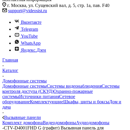
г. Москва, ул. Сущевский вал, д. 5, стр. 1а, пав. F40
support@videosist.ru
Вконтакте
Telegram
YouTube
WhatsApp
Яндекс.Дзен
Главная
-
Каталог
-
Домофонные системы
Домофонные системы
Системы видеонаблюдения
Системы
контроля доступа (СКУД)
Охранно-пожарные
системы
Источники питания
Сетевое
оборудование
Комплектующие
Шкафы, щиты и боксы
Дом и
дача
-
Вызывные панели
Комплект домофона
Видеодомофоны
Аудиодомофоны
-
CTV-D4001FHD G (графит) Вызывная панель для