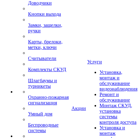
Доводчики
Кнопки выхода
Замки, защелки,
ручки
Карты, брелоки,
метки, ключи
Считыватели
Услуги
Комплекты СКУД
Установка,
монтаж и
Шлагбаумы и
обслуживание
турникеты
видеонаблюдения
Ремонт и
Охранно-пожарная
обслуживание
сигнализация
Монтаж СКУД,
Акции
установка
Умный дом
системы
контроля доступа
Беспроводные
Установка и
системы
монтаж