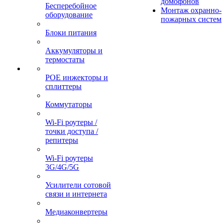
домофонов
Бесперебойное
Монтаж охранно-
оборудование
пожарных систем
Блоки питания
Аккумуляторы и
термостаты
POE инжекторы и
сплиттеры
Коммутаторы
Wi-Fi роутеры /
точки доступа /
репитеры
Wi-Fi роутеры
3G/4G/5G
Усилители сотовой
связи и интернета
Медиаконвертеры