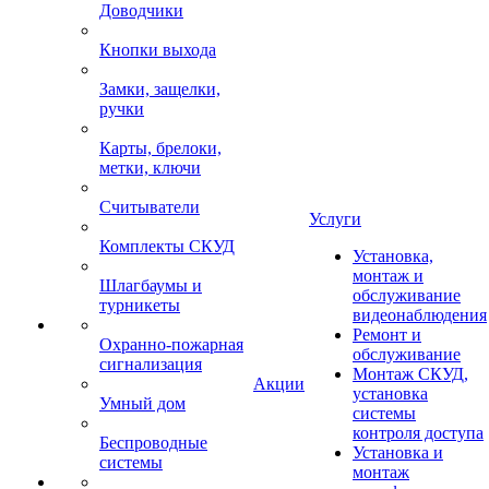
Доводчики
Кнопки выхода
Замки, защелки,
ручки
Карты, брелоки,
метки, ключи
Считыватели
Услуги
Комплекты СКУД
Установка,
монтаж и
Шлагбаумы и
обслуживание
турникеты
видеонаблюдения
Ремонт и
Охранно-пожарная
обслуживание
сигнализация
Монтаж СКУД,
Акции
установка
Умный дом
системы
контроля доступа
Беспроводные
Установка и
системы
монтаж