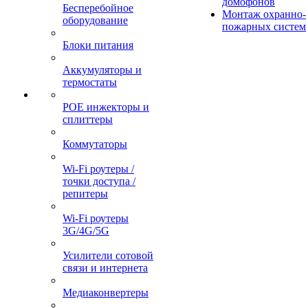
домофонов
Бесперебойное
Монтаж охранно-
оборудование
пожарных систем
Блоки питания
Аккумуляторы и
термостаты
POE инжекторы и
сплиттеры
Коммутаторы
Wi-Fi роутеры /
точки доступа /
репитеры
Wi-Fi роутеры
3G/4G/5G
Усилители сотовой
связи и интернета
Медиаконвертеры