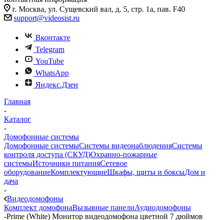
г. Москва, ул. Сущевский вал, д. 5, стр. 1а, пав. F40
support@videosist.ru
Вконтакте
Telegram
YouTube
WhatsApp
Яндекс.Дзен
Главная
-
Каталог
-
Домофонные системы
Домофонные системы
Системы видеонаблюдения
Системы
контроля доступа (СКУД)
Охранно-пожарные
системы
Источники питания
Сетевое
оборудование
Комплектующие
Шкафы, щиты и боксы
Дом и
дача
-
Видеодомофоны
Комплект домофона
Вызывные панели
Аудиодомофоны
-
Prime (White) Монитор видеодомофона цветной 7 дюймов