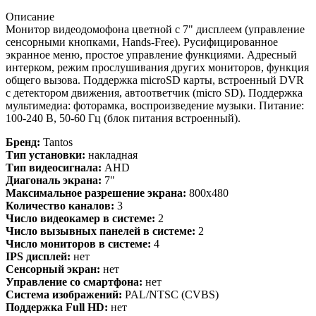
Описание
Монитор видеодомофона цветной с 7" дисплеем (управление
сенсорными кнопками, Hands-Free). Русифицированное
экранное меню, простое управление функциями. Адресный
интерком, режим прослушивания других мониторов, функция
общего вызова. Поддержка microSD карты, встроенный DVR
с детектором движения, автоответчик (micro SD). Поддержка
мультимедиа: фоторамка, воспроизведение музыки. Питание:
100-240 В, 50-60 Гц (блок питания встроенный).
Бренд:
Tantos
Тип установки:
накладная
Тип видеосигнала:
AHD
Диагональ экрана:
7"
Максимальное разрешение экрана:
800x480
Количество каналов:
3
Число видеокамер в системе:
2
Число вызывных панелей в системе:
2
Число мониторов в системе:
4
IPS дисплей:
нет
Сенсорный экран:
нет
Управление со смартфона:
нет
Система изображений:
PAL/NTSC (CVBS)
Поддержка Full HD:
нет