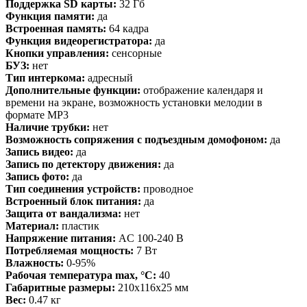
Поддержка SD карты:
32 Гб
Функция памяти:
да
Встроенная память:
64 кадра
Функция видеорегистратора:
да
Кнопки управления:
сенсорные
БУЗ:
нет
Тип интеркома:
адресный
Дополнительные функции:
отображение календаря и
времени на экране, возможность установки мелодии в
формате MP3
Наличие трубки:
нет
Возможность сопряжения с подъездным домофоном:
да
Запись видео:
да
Запись по детектору движения:
да
Запись фото:
да
Тип соединения устройств:
проводное
Встроенный блок питания:
да
Защита от вандализма:
нет
Материал:
пластик
Напряжение питания:
AC 100-240 В
Потребляемая мощность:
7 Вт
Влажность:
0-95%
Рабочая температура max, °С:
40
Габаритные размеры:
210х116х25 мм
Вес:
0.47 кг