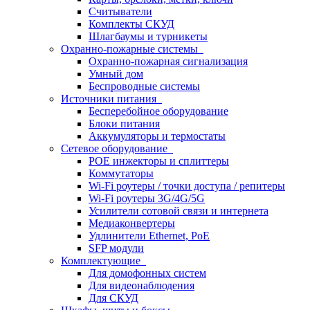
Считыватели
Комплекты СКУД
Шлагбаумы и турникеты
Охранно-пожарные системы
Охранно-пожарная сигнализация
Умный дом
Беспроводные системы
Источники питания
Бесперебойное оборудование
Блоки питания
Аккумуляторы и термостаты
Сетевое оборудование
POE инжекторы и сплиттеры
Коммутаторы
Wi-Fi роутеры / точки доступа / репитеры
Wi-Fi роутеры 3G/4G/5G
Усилители сотовой связи и интернета
Медиаконвертеры
Удлинители Ethernet, PoE
SFP модули
Комплектующие
Для домофонных систем
Для видеонаблюдения
Для СКУД