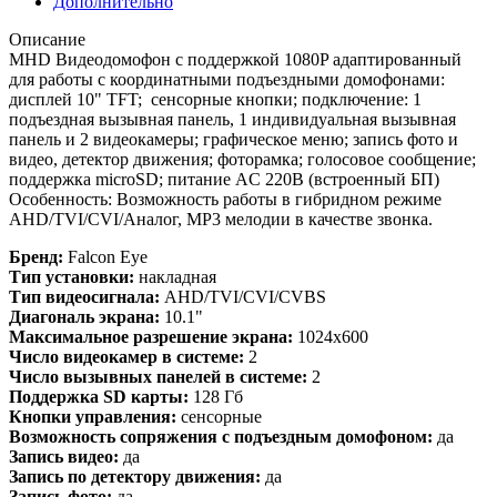
Дополнительно
Описание
MHD Видеодомофон c поддержкой 1080P адаптированный
для работы с координатными подъездными домофонами:
дисплей 10" TFT; сенсорные кнопки; подключение: 1
подъездная вызывная панель, 1 индивидуальная вызывная
панель и 2 видеокамеры; графическое меню; запись фото и
видео, детектор движения; фоторамка; голосовое сообщение;
поддержка microSD; питание AC 220В (встроенный БП)
Особенность: Возможность работы в гибридном режиме
AHD/TVI/CVI/Аналог, MP3 мелодии в качестве звонка.
Бренд:
Falcon Eye
Тип установки:
накладная
Тип видеосигнала:
AHD/TVI/CVI/CVBS
Диагональ экрана:
10.1"
Максимальное разрешение экрана:
1024x600
Число видеокамер в системе:
2
Число вызывных панелей в системе:
2
Поддержка SD карты:
128 Гб
Кнопки управления:
сенсорные
Возможность сопряжения с подъездным домофоном:
да
Запись видео:
да
Запись по детектору движения:
да
Запись фото:
да