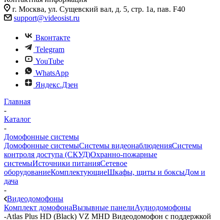
г. Москва, ул. Сущевский вал, д. 5, стр. 1а, пав. F40
support@videosist.ru
Вконтакте
Telegram
YouTube
WhatsApp
Яндекс.Дзен
Главная
-
Каталог
-
Домофонные системы
Домофонные системы
Системы видеонаблюдения
Системы
контроля доступа (СКУД)
Охранно-пожарные
системы
Источники питания
Сетевое
оборудование
Комплектующие
Шкафы, щиты и боксы
Дом и
дача
-
Видеодомофоны
Комплект домофона
Вызывные панели
Аудиодомофоны
-
Atlas Plus HD (Black) VZ MHD Видеодомофон c поддержкой