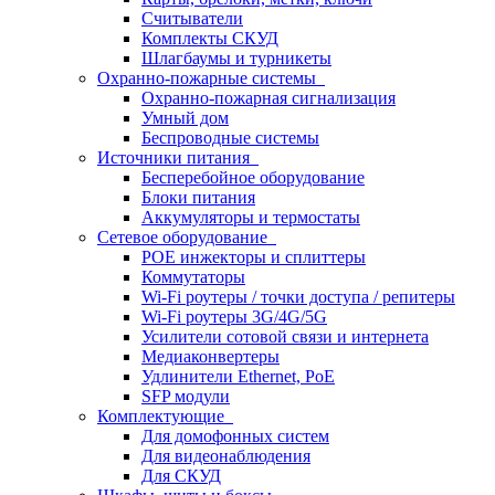
Считыватели
Комплекты СКУД
Шлагбаумы и турникеты
Охранно-пожарные системы
Охранно-пожарная сигнализация
Умный дом
Беспроводные системы
Источники питания
Бесперебойное оборудование
Блоки питания
Аккумуляторы и термостаты
Сетевое оборудование
POE инжекторы и сплиттеры
Коммутаторы
Wi-Fi роутеры / точки доступа / репитеры
Wi-Fi роутеры 3G/4G/5G
Усилители сотовой связи и интернета
Медиаконвертеры
Удлинители Ethernet, PoE
SFP модули
Комплектующие
Для домофонных систем
Для видеонаблюдения
Для СКУД