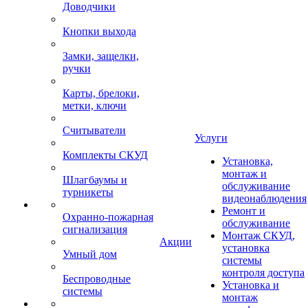
Доводчики
Кнопки выхода
Замки, защелки,
ручки
Карты, брелоки,
метки, ключи
Считыватели
Услуги
Комплекты СКУД
Установка,
монтаж и
Шлагбаумы и
обслуживание
турникеты
видеонаблюдения
Ремонт и
Охранно-пожарная
обслуживание
сигнализация
Монтаж СКУД,
Акции
установка
Умный дом
системы
контроля доступа
Беспроводные
Установка и
системы
монтаж