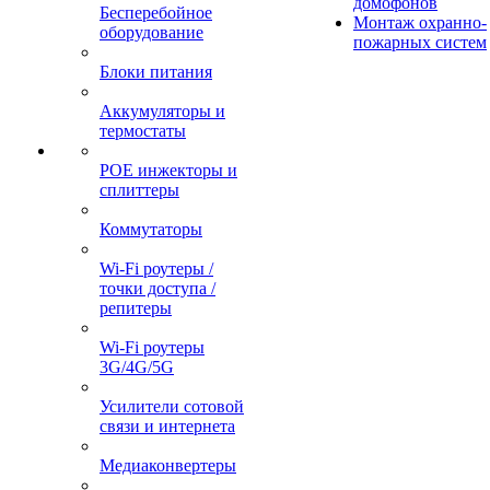
домофонов
Бесперебойное
Монтаж охранно-
оборудование
пожарных систем
Блоки питания
Аккумуляторы и
термостаты
POE инжекторы и
сплиттеры
Коммутаторы
Wi-Fi роутеры /
точки доступа /
репитеры
Wi-Fi роутеры
3G/4G/5G
Усилители сотовой
связи и интернета
Медиаконвертеры