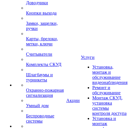
Доводчики
Кнопки выхода
Замки, защелки,
ручки
Карты, брелоки,
метки, ключи
Считыватели
Услуги
Комплекты СКУД
Установка,
монтаж и
Шлагбаумы и
обслуживание
турникеты
видеонаблюдения
Ремонт и
Охранно-пожарная
обслуживание
сигнализация
Монтаж СКУД,
Акции
установка
Умный дом
системы
контроля доступа
Беспроводные
Установка и
системы
монтаж