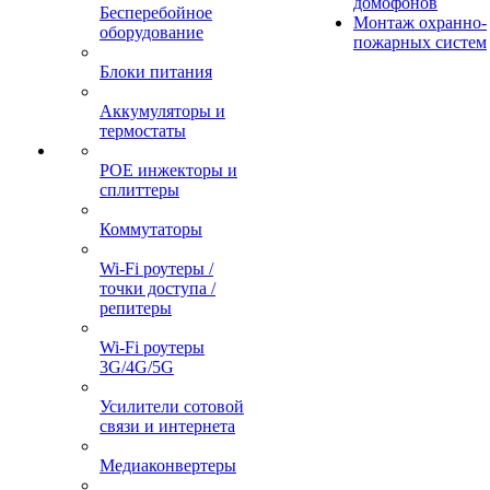
домофонов
Бесперебойное
Монтаж охранно-
оборудование
пожарных систем
Блоки питания
Аккумуляторы и
термостаты
POE инжекторы и
сплиттеры
Коммутаторы
Wi-Fi роутеры /
точки доступа /
репитеры
Wi-Fi роутеры
3G/4G/5G
Усилители сотовой
связи и интернета
Медиаконвертеры