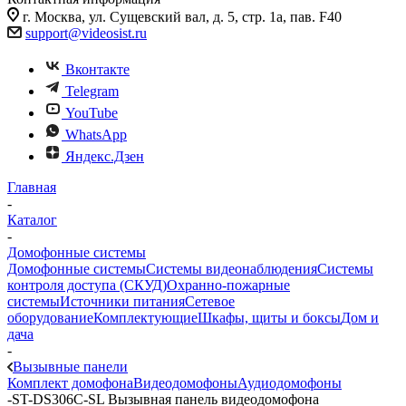
г. Москва, ул. Сущевский вал, д. 5, стр. 1а, пав. F40
support@videosist.ru
Вконтакте
Telegram
YouTube
WhatsApp
Яндекс.Дзен
Главная
-
Каталог
-
Домофонные системы
Домофонные системы
Системы видеонаблюдения
Системы
контроля доступа (СКУД)
Охранно-пожарные
системы
Источники питания
Сетевое
оборудование
Комплектующие
Шкафы, щиты и боксы
Дом и
дача
-
Вызывные панели
Комплект домофона
Видеодомофоны
Аудиодомофоны
-
ST-DS306C-SL Вызывная панель видеодомофона