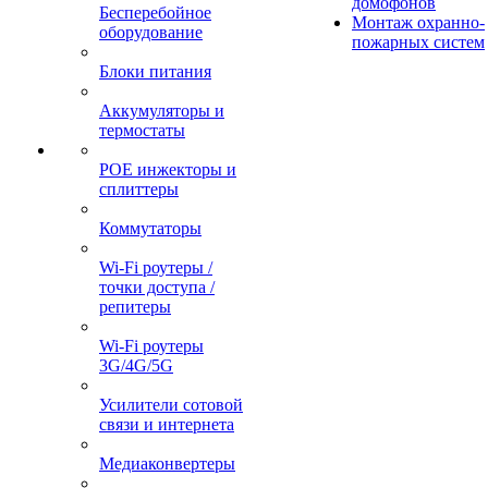
домофонов
Бесперебойное
Монтаж охранно-
оборудование
пожарных систем
Блоки питания
Аккумуляторы и
термостаты
POE инжекторы и
сплиттеры
Коммутаторы
Wi-Fi роутеры /
точки доступа /
репитеры
Wi-Fi роутеры
3G/4G/5G
Усилители сотовой
связи и интернета
Медиаконвертеры