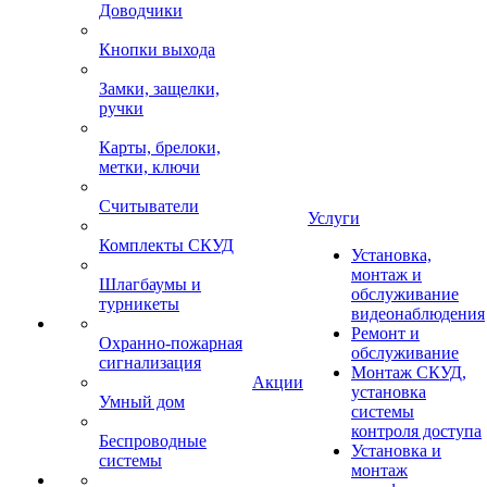
Доводчики
Кнопки выхода
Замки, защелки,
ручки
Карты, брелоки,
метки, ключи
Считыватели
Услуги
Комплекты СКУД
Установка,
монтаж и
Шлагбаумы и
обслуживание
турникеты
видеонаблюдения
Ремонт и
Охранно-пожарная
обслуживание
сигнализация
Монтаж СКУД,
Акции
установка
Умный дом
системы
контроля доступа
Беспроводные
Установка и
системы
монтаж