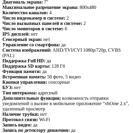
Диагональ экрана:
7"
Максимальное разрешение экрана:
800x480
Количество каналов:
4
Число видеокамер в системе:
2
Число вызывных панелей в системе:
2
Число мониторов в системе:
6
IPS дисплей:
нет
Сенсорный экран:
нет
Управление со смартфона:
да
Система изображений:
AHD/TVI/CVI 1080p/720p, CVBS
(PAL)
Поддержка Full HD:
да
Поддержка SD карты:
128 Гб
Функция памяти:
да
Встроенная память:
50 фото, 5 видео
Кнопки управления:
сенсорные
БУЗ:
нет
Тип интеркома:
адресный
Дополнительные функции:
возможность отправки
уведомлений о вызове в мобильное приложение "vhOme 2.x",
удаленный просмотр
Наличие трубки:
нет
Протокол связи:
Wi-Fi
Запись видео:
да
Запись по детектору движения:
да