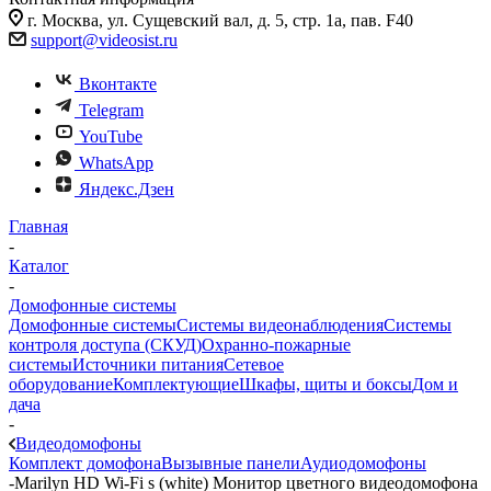
г. Москва, ул. Сущевский вал, д. 5, стр. 1а, пав. F40
support@videosist.ru
Вконтакте
Telegram
YouTube
WhatsApp
Яндекс.Дзен
Главная
-
Каталог
-
Домофонные системы
Домофонные системы
Системы видеонаблюдения
Системы
контроля доступа (СКУД)
Охранно-пожарные
системы
Источники питания
Сетевое
оборудование
Комплектующие
Шкафы, щиты и боксы
Дом и
дача
-
Видеодомофоны
Комплект домофона
Вызывные панели
Аудиодомофоны
-
Marilyn HD Wi-Fi s (white) Монитор цветного видеодомофона