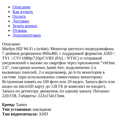
Описание
Как купить
Оплата
Доставка
Задать вопрос
Отзывы
Дополнительно
Описание
Marilyn HD Wi-Fi s (white). Монитор цветного видеодомофона
7 дюймов разрешение 800х480, с поддержкой форматов AHD /
TVI / CVI 1080р/720p/CVBS (PAL / NTSC) и отправкой
уведомлений о вызове на смартфон через приложение "vhOme
2.0", сенсорные кнопки, hands free, подключение 2-х
вызывных панелей, 2-х видеокамер, до 6-ти мониторов в
системе (при использовании совместимых мониторов).
Встроенная память на 100 фото или 20 видео. Запись фото или
видео на microSD карту до 128 ГБ (в комплект не входит).
Запись по детектору движения, по одному каналу. Питание:
220/15В, Габариты: 222х154х15мм.
Бренд:
Tantos
Тип установки:
накладная
Тип видеосигнала:
AHD