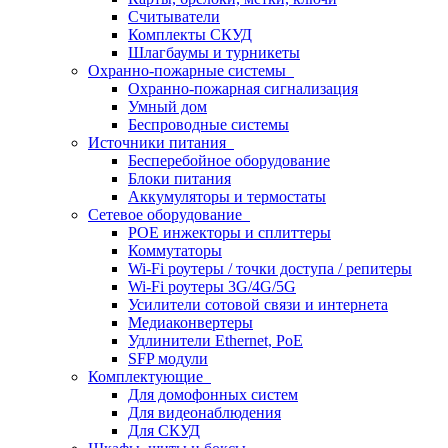
Считыватели
Комплекты СКУД
Шлагбаумы и турникеты
Охранно-пожарные системы
Охранно-пожарная сигнализация
Умный дом
Беспроводные системы
Источники питания
Бесперебойное оборудование
Блоки питания
Аккумуляторы и термостаты
Сетевое оборудование
POE инжекторы и сплиттеры
Коммутаторы
Wi-Fi роутеры / точки доступа / репитеры
Wi-Fi роутеры 3G/4G/5G
Усилители сотовой связи и интернета
Медиаконвертеры
Удлинители Ethernet, PoE
SFP модули
Комплектующие
Для домофонных систем
Для видеонаблюдения
Для СКУД