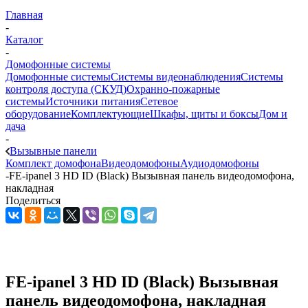
Главная
-
Каталог
-
Домофонные системы
Домофонные системы
Системы видеонаблюдения
Системы
контроля доступа (СКУД)
Охранно-пожарные
системы
Источники питания
Сетевое
оборудование
Комплектующие
Шкафы, щиты и боксы
Дом и
дача
-
Вызывные панели
Комплект домофона
Видеодомофоны
Аудиодомофоны
-
FE-ipanel 3 HD ID (Black) Вызывная панель видеодомофона,
накладная
Поделиться
FE-ipanel 3 HD ID (Black) Вызывная
панель видеодомофона, накладная