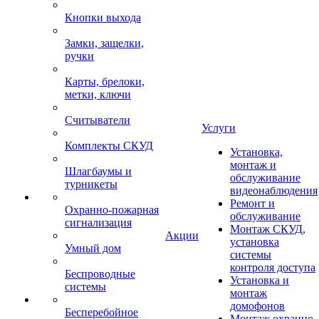
Кнопки выхода
Замки, защелки,
ручки
Карты, брелоки,
метки, ключи
Считыватели
Услуги
Комплекты СКУД
Установка,
монтаж и
Шлагбаумы и
обслуживание
турникеты
видеонаблюдения
Ремонт и
Охранно-пожарная
обслуживание
сигнализация
Монтаж СКУД,
Акции
установка
Умный дом
системы
контроля доступа
Беспроводные
Установка и
системы
монтаж
домофонов
Бесперебойное
Монтаж охранно-