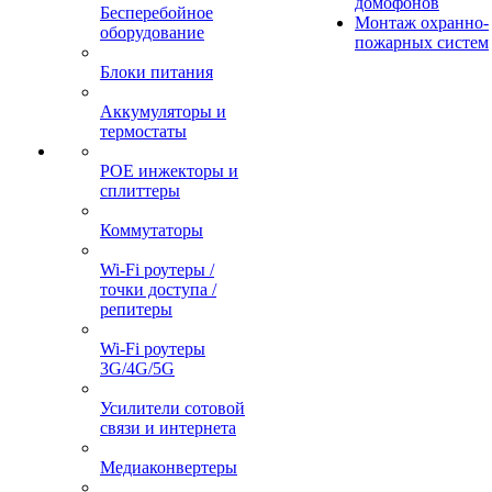
домофонов
Бесперебойное
Монтаж охранно-
оборудование
пожарных систем
Блоки питания
Аккумуляторы и
термостаты
POE инжекторы и
сплиттеры
Коммутаторы
Wi-Fi роутеры /
точки доступа /
репитеры
Wi-Fi роутеры
3G/4G/5G
Усилители сотовой
связи и интернета
Медиаконвертеры