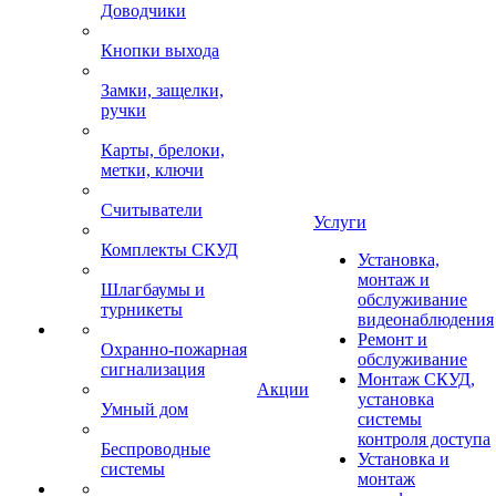
Доводчики
Кнопки выхода
Замки, защелки,
ручки
Карты, брелоки,
метки, ключи
Считыватели
Услуги
Комплекты СКУД
Установка,
монтаж и
Шлагбаумы и
обслуживание
турникеты
видеонаблюдения
Ремонт и
Охранно-пожарная
обслуживание
сигнализация
Монтаж СКУД,
Акции
установка
Умный дом
системы
контроля доступа
Беспроводные
Установка и
системы
монтаж