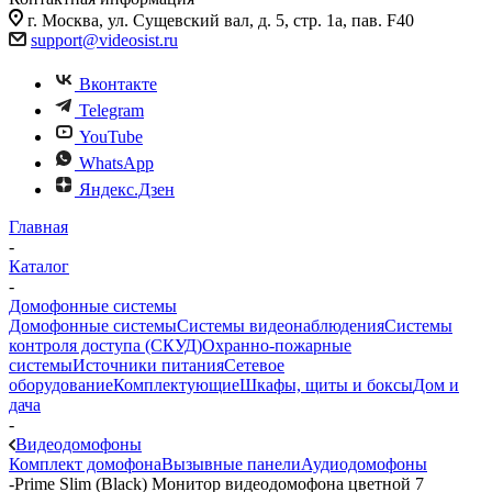
г. Москва, ул. Сущевский вал, д. 5, стр. 1а, пав. F40
support@videosist.ru
Вконтакте
Telegram
YouTube
WhatsApp
Яндекс.Дзен
Главная
-
Каталог
-
Домофонные системы
Домофонные системы
Системы видеонаблюдения
Системы
контроля доступа (СКУД)
Охранно-пожарные
системы
Источники питания
Сетевое
оборудование
Комплектующие
Шкафы, щиты и боксы
Дом и
дача
-
Видеодомофоны
Комплект домофона
Вызывные панели
Аудиодомофоны
-
Prime Slim (Black) Монитор видеодомофона цветной 7