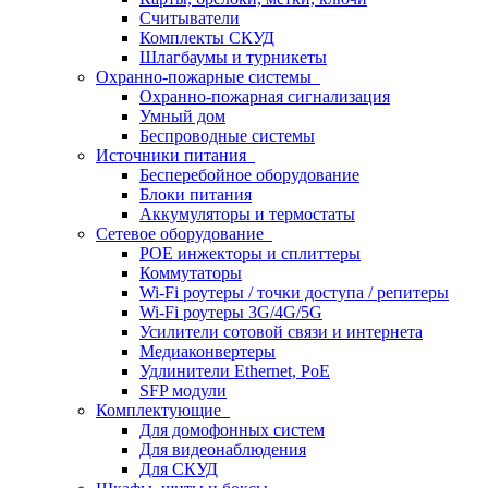
Считыватели
Комплекты СКУД
Шлагбаумы и турникеты
Охранно-пожарные системы
Охранно-пожарная сигнализация
Умный дом
Беспроводные системы
Источники питания
Бесперебойное оборудование
Блоки питания
Аккумуляторы и термостаты
Сетевое оборудование
POE инжекторы и сплиттеры
Коммутаторы
Wi-Fi роутеры / точки доступа / репитеры
Wi-Fi роутеры 3G/4G/5G
Усилители сотовой связи и интернета
Медиаконвертеры
Удлинители Ethernet, PoE
SFP модули
Комплектующие
Для домофонных систем
Для видеонаблюдения
Для СКУД