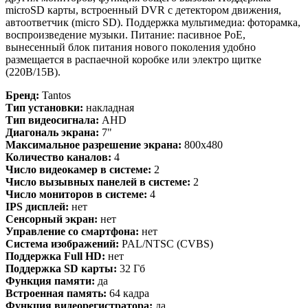
microSD карты, встроенный DVR с детектором движения,
автоответчик (micro SD). Поддержка мультимедиа: фоторамка,
воспроизведение музыки. Питание: пасивное PoE,
вынесенный блок питания нового поколения удобно
размещается в распаечной коробке или электро щитке
(220В/15В).
Бренд:
Tantos
Тип установки:
накладная
Тип видеосигнала:
AHD
Диагональ экрана:
7"
Максимальное разрешение экрана:
800x480
Количество каналов:
4
Число видеокамер в системе:
2
Число вызывных панелей в системе:
2
Число мониторов в системе:
4
IPS дисплей:
нет
Сенсорный экран:
нет
Управление со смартфона:
нет
Система изображений:
PAL/NTSC (CVBS)
Поддержка Full HD:
нет
Поддержка SD карты:
32 Гб
Функция памяти:
да
Встроенная память:
64 кадра
Функция видеорегистратора:
да