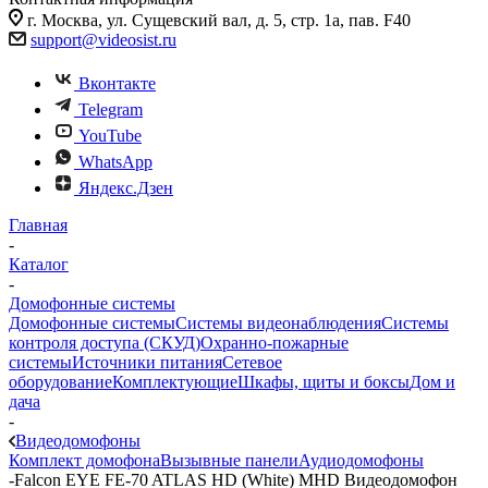
г. Москва, ул. Сущевский вал, д. 5, стр. 1а, пав. F40
support@videosist.ru
Вконтакте
Telegram
YouTube
WhatsApp
Яндекс.Дзен
Главная
-
Каталог
-
Домофонные системы
Домофонные системы
Системы видеонаблюдения
Системы
контроля доступа (СКУД)
Охранно-пожарные
системы
Источники питания
Сетевое
оборудование
Комплектующие
Шкафы, щиты и боксы
Дом и
дача
-
Видеодомофоны
Комплект домофона
Вызывные панели
Аудиодомофоны
-
Falcon EYE FE-70 ATLAS HD (White) MHD Видеодомофон