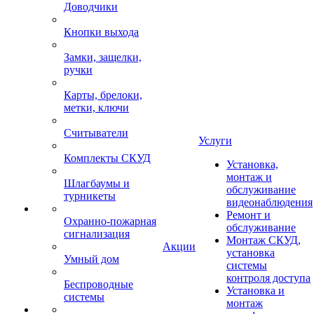
Доводчики
Кнопки выхода
Замки, защелки,
ручки
Карты, брелоки,
метки, ключи
Считыватели
Услуги
Комплекты СКУД
Установка,
монтаж и
Шлагбаумы и
обслуживание
турникеты
видеонаблюдения
Ремонт и
Охранно-пожарная
обслуживание
сигнализация
Монтаж СКУД,
Акции
установка
Умный дом
системы
контроля доступа
Беспроводные
Установка и
системы
монтаж