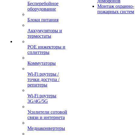
домофонов
Бесперебойное
Монтаж охранно-
оборудование
пожарных систем
Блоки питания
Аккумуляторы и
термостаты
POE инжекторы и
сплиттеры
Коммутаторы
Wi-Fi роутеры /
точки доступа /
репитеры
Wi-Fi роутеры
3G/4G/5G
Усилители сотовой
связи и интернета
Медиаконвертеры