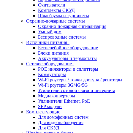
Считыватели
Комплекты СКУД
Шлагбаумы и турникеты
Охранно-пожарные системы
Охранно-пожарная сигнализация
Умный дом
Беспроводные системы
Источники питания
Бесперебойное оборудование
Блоки питания
Аккумуляторы и термостаты
Сетевое оборудование
POE инжекторы и сплиттеры
Коммутаторы
Wi-Fi роутеры / точки доступа / репитеры
Wi-Fi роутеры 3G/4G/5G
Усилители сотовой связи и интернета
Медиаконвертеры
Удлинители Ethernet, PoE
SFP модули
Комплектующие
Для домофонных систем
Для видеонаблюдения
Для СКУД