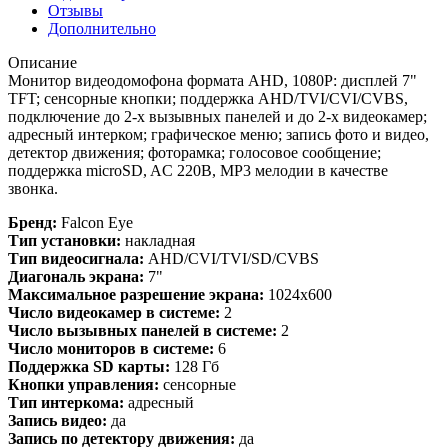
Отзывы
Дополнительно
Описание
Монитор видеодомофона формата AHD, 1080P: дисплей 7"
TFT; сенсорные кнопки; поддержка AHD/TVI/CVI/CVBS,
подключение до 2-х вызывных панелей и до 2-х видеокамер;
адресный интерком; графическое меню; запись фото и видео,
детектор движения; фоторамка; голосовое сообщение;
поддержка microSD, AC 220В, MP3 мелодии в качестве
звонка.
Бренд:
Falcon Eye
Тип установки:
накладная
Тип видеосигнала:
AHD/CVI/TVI/SD/CVBS
Диагональ экрана:
7"
Максимальное разрешение экрана:
1024x600
Число видеокамер в системе:
2
Число вызывных панелей в системе:
2
Число мониторов в системе:
6
Поддержка SD карты:
128 Гб
Кнопки управления:
сенсорные
Тип интеркома:
адресный
Запись видео:
да
Запись по детектору движения:
да