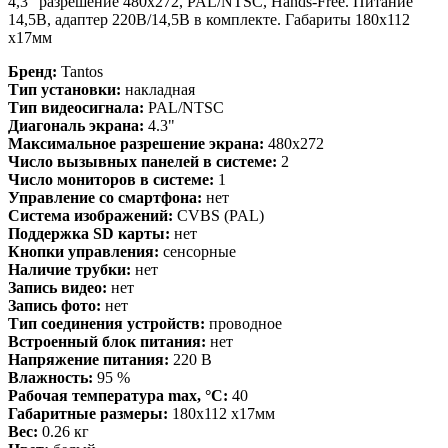
4,3" разрешение 480x272, PAL/NTSC, Hands-Free. Питание
14,5В, адаптер 220В/14,5В в комплекте. Габариты 180х112
х17мм
Бренд:
Tantos
Тип установки:
накладная
Тип видеосигнала:
PAL/NTSC
Диагональ экрана:
4.3"
Максимальное разрешение экрана:
480x272
Число вызывных панелей в системе:
2
Число мониторов в системе:
1
Управление со смартфона:
нет
Система изображений:
CVBS (PAL)
Поддержка SD карты:
нет
Кнопки управления:
сенсорные
Наличие трубки:
нет
Запись видео:
нет
Запись фото:
нет
Тип соединения устройств:
проводное
Встроенный блок питания:
нет
Напряжение питания:
220 В
Влажность:
95 %
Рабочая температура max, °С:
40
Габаритные размеры:
180х112 х17мм
Вес:
0.26 кг