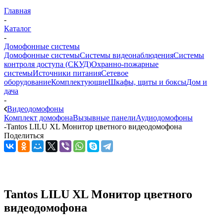
Главная
-
Каталог
-
Домофонные системы
Домофонные системы
Системы видеонаблюдения
Системы
контроля доступа (СКУД)
Охранно-пожарные
системы
Источники питания
Сетевое
оборудование
Комплектующие
Шкафы, щиты и боксы
Дом и
дача
-
Видеодомофоны
Комплект домофона
Вызывные панели
Аудиодомофоны
-
Tantos LILU XL Монитор цветного видеодомофона
Поделиться
Tantos LILU XL Монитор цветного
видеодомофона