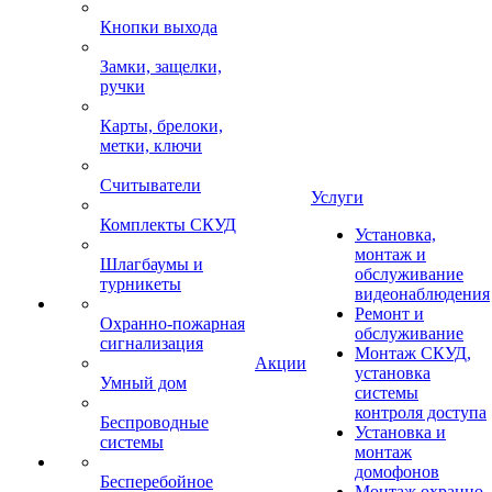
Кнопки выхода
Замки, защелки,
ручки
Карты, брелоки,
метки, ключи
Считыватели
Услуги
Комплекты СКУД
Установка,
монтаж и
Шлагбаумы и
обслуживание
турникеты
видеонаблюдения
Ремонт и
Охранно-пожарная
обслуживание
сигнализация
Монтаж СКУД,
Акции
установка
Умный дом
системы
контроля доступа
Беспроводные
Установка и
системы
монтаж
домофонов
Бесперебойное
Монтаж охранно-