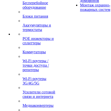
домофонов
Бесперебойное
Монтаж охранно-
оборудование
пожарных систем
Блоки питания
Аккумуляторы и
термостаты
POE инжекторы и
сплиттеры
Коммутаторы
Wi-Fi роутеры /
точки доступа /
репитеры
Wi-Fi роутеры
3G/4G/5G
Усилители сотовой
связи и интернета
Медиаконвертеры