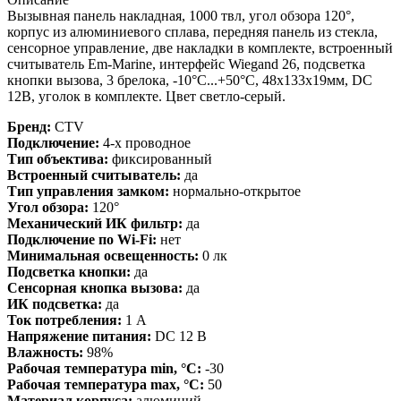
Вызывная панель накладная, 1000 твл, угол обзора 120°,
корпус из алюминиевого сплава, передняя панель из стекла,
сенсорное управление, две накладки в комплекте, встроенный
считыватель Em-Marine, интерфейс Wiegand 26, подсветка
кнопки вызова, 3 брелока, -10°C...+50°C, 48х133х19мм, DC
12В, уголок в комплекте. Цвет светло-серый.
Бренд:
CTV
Подключение:
4-х проводное
Тип объектива:
фиксированный
Встроенный считыватель:
да
Тип управления замком:
нормально-открытое
Угол обзора:
120°
Механический ИК фильтр:
да
Подключение по Wi-Fi:
нет
Минимальная освещенность:
0 лк
Подсветка кнопки:
да
Сенсорная кнопка вызова:
да
ИК подсветка:
да
Ток потребления:
1 А
Напряжение питания:
DC 12 В
Влажность:
98%
Рабочая температура min, °С:
-30
Рабочая температура max, °С:
50
Материал корпуса:
алюминий