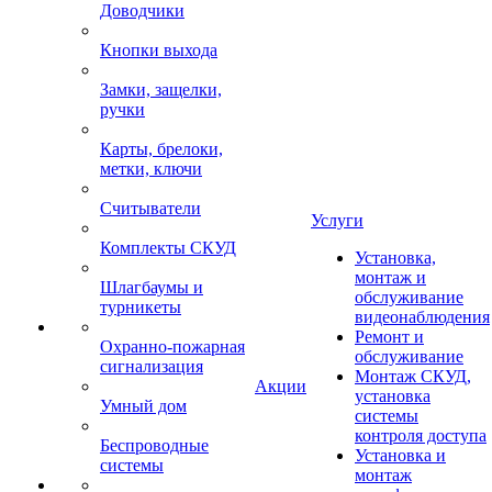
Доводчики
Кнопки выхода
Замки, защелки,
ручки
Карты, брелоки,
метки, ключи
Считыватели
Услуги
Комплекты СКУД
Установка,
монтаж и
Шлагбаумы и
обслуживание
турникеты
видеонаблюдения
Ремонт и
Охранно-пожарная
обслуживание
сигнализация
Монтаж СКУД,
Акции
установка
Умный дом
системы
контроля доступа
Беспроводные
Установка и
системы
монтаж