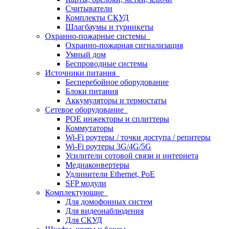
Считыватели
Комплекты СКУД
Шлагбаумы и турникеты
Охранно-пожарные системы
Охранно-пожарная сигнализация
Умный дом
Беспроводные системы
Источники питания
Бесперебойное оборудование
Блоки питания
Аккумуляторы и термостаты
Сетевое оборудование
POE инжекторы и сплиттеры
Коммутаторы
Wi-Fi роутеры / точки доступа / репитеры
Wi-Fi роутеры 3G/4G/5G
Усилители сотовой связи и интернета
Медиаконвертеры
Удлинители Ethernet, PoE
SFP модули
Комплектующие
Для домофонных систем
Для видеонаблюдения
Для СКУД