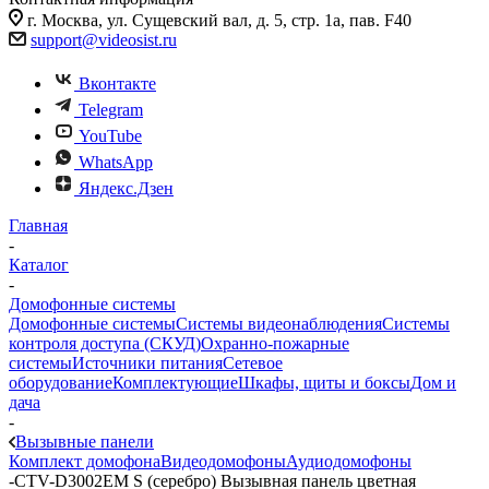
г. Москва, ул. Сущевский вал, д. 5, стр. 1а, пав. F40
support@videosist.ru
Вконтакте
Telegram
YouTube
WhatsApp
Яндекс.Дзен
Главная
-
Каталог
-
Домофонные системы
Домофонные системы
Системы видеонаблюдения
Системы
контроля доступа (СКУД)
Охранно-пожарные
системы
Источники питания
Сетевое
оборудование
Комплектующие
Шкафы, щиты и боксы
Дом и
дача
-
Вызывные панели
Комплект домофона
Видеодомофоны
Аудиодомофоны
-
CTV-D3002EM S (серебро) Вызывная панель цветная