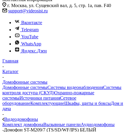
г. Москва, ул. Сущевский вал, д. 5, стр. 1а, пав. F40
support@videosist.ru
Вконтакте
Telegram
YouTube
WhatsApp
Яндекс.Дзен
Главная
-
Каталог
-
Домофонные системы
Домофонные системы
Системы видеонаблюдения
Системы
контроля доступа (СКУД)
Охранно-пожарные
системы
Источники питания
Сетевое
оборудование
Комплектующие
Шкафы, щиты и боксы
Дом и
дача
-
Видеодомофоны
Комплект домофона
Вызывные панели
Аудиодомофоны
-
Домофон ST-M209/7 (TS/SD/WF/IPS) БЕЛЫЙ