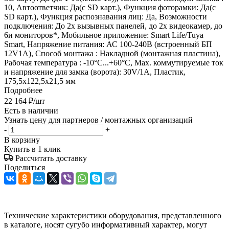
10, Автоответчик: Да(с SD карт.), Функция фоторамки: Да(с
SD карт.), Функция распознавания лиц: Да, Возможности
подключения: До 2х вызывных панелей, до 2х видеокамер, до
6и мониторов*, Мобильное приложение: Smart Life/Tuya
Smart, Напряжение питания: АС 100-240В (встроенный БП
12V1A), Способ монтажа : Накладной (монтажная пластина),
Рабочая температура : -10°С...+60°С, Мах. коммутируемые ток
и напряжение для замка (ворота): 30V/1A, Пластик,
175,5х122,5х21,5 мм
Подробнее
22 164
₽
/шт
Есть в наличии
Узнать цену для партнеров / монтажных организаций
-
+
В корзину
Купить в 1 клик
Рассчитать доставку
Поделиться
Технические характеристики оборудования, представленного
в каталоге, носят сугубо информативный характер, могут