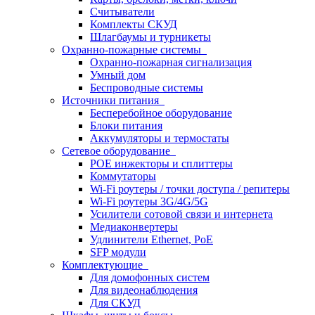
Считыватели
Комплекты СКУД
Шлагбаумы и турникеты
Охранно-пожарные системы
Охранно-пожарная сигнализация
Умный дом
Беспроводные системы
Источники питания
Бесперебойное оборудование
Блоки питания
Аккумуляторы и термостаты
Сетевое оборудование
POE инжекторы и сплиттеры
Коммутаторы
Wi-Fi роутеры / точки доступа / репитеры
Wi-Fi роутеры 3G/4G/5G
Усилители сотовой связи и интернета
Медиаконвертеры
Удлинители Ethernet, PoE
SFP модули
Комплектующие
Для домофонных систем
Для видеонаблюдения
Для СКУД