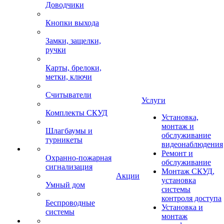
Доводчики
Кнопки выхода
Замки, защелки,
ручки
Карты, брелоки,
метки, ключи
Считыватели
Услуги
Комплекты СКУД
Установка,
монтаж и
Шлагбаумы и
обслуживание
турникеты
видеонаблюдения
Ремонт и
Охранно-пожарная
обслуживание
сигнализация
Монтаж СКУД,
Акции
установка
Умный дом
системы
контроля доступа
Беспроводные
Установка и
системы
монтаж