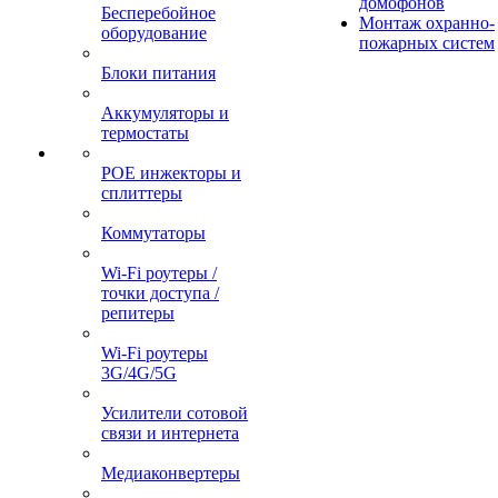
домофонов
Бесперебойное
Монтаж охранно-
оборудование
пожарных систем
Блоки питания
Аккумуляторы и
термостаты
POE инжекторы и
сплиттеры
Коммутаторы
Wi-Fi роутеры /
точки доступа /
репитеры
Wi-Fi роутеры
3G/4G/5G
Усилители сотовой
связи и интернета
Медиаконвертеры