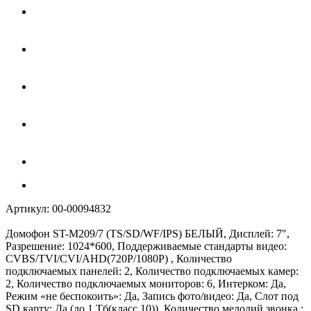
Артикул:
00-00094832
Домофон ST-M209/7 (TS/SD/WF/IPS) БЕЛЫЙ, Дисплей: 7",
Разрешение: 1024*600, Поддерживаемые стандарты видео:
CVBS/TVI/CVI/AHD(720Р/1080P) , Количество
подключаемых панелей: 2, Количество подключаемых камер:
2, Количество подключаемых мониторов: 6, Интерком: Да,
Режим «не беспокоить»: Да, Запись фото/видео: Да, Слот под
SD карту: Да (до 1 Тб(класс 10)), Количество мелодий звонка :