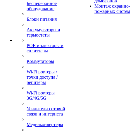
домофонов
Бесперебойное
Монтаж охранно-
оборудование
пожарных систем
Блоки питания
Аккумуляторы и
термостаты
POE инжекторы и
сплиттеры
Коммутаторы
Wi-Fi роутеры /
точки доступа /
репитеры
Wi-Fi роутеры
3G/4G/5G
Усилители сотовой
связи и интернета
Медиаконвертеры