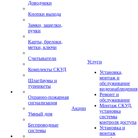
Доводчики
Кнопки выхода
Замки, защелки,
ручки
Карты, брелоки,
метки, ключи
Считыватели
Услуги
Комплекты СКУД
Установка,
монтаж и
Шлагбаумы и
обслуживание
турникеты
видеонаблюдения
Ремонт и
Охранно-пожарная
обслуживание
сигнализация
Монтаж СКУД,
Акции
установка
Умный дом
системы
контроля доступа
Беспроводные
Установка и
системы
монтаж