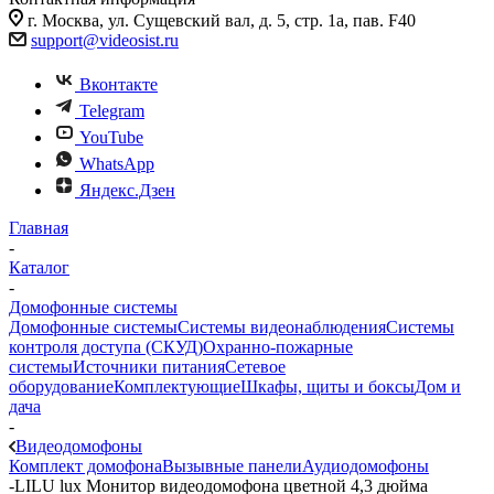
г. Москва, ул. Сущевский вал, д. 5, стр. 1а, пав. F40
support@videosist.ru
Вконтакте
Telegram
YouTube
WhatsApp
Яндекс.Дзен
Главная
-
Каталог
-
Домофонные системы
Домофонные системы
Системы видеонаблюдения
Системы
контроля доступа (СКУД)
Охранно-пожарные
системы
Источники питания
Сетевое
оборудование
Комплектующие
Шкафы, щиты и боксы
Дом и
дача
-
Видеодомофоны
Комплект домофона
Вызывные панели
Аудиодомофоны
-
LILU lux Монитор видеодомофона цветной 4,3 дюйма