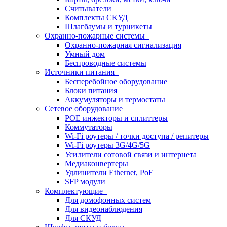
Считыватели
Комплекты СКУД
Шлагбаумы и турникеты
Охранно-пожарные системы
Охранно-пожарная сигнализация
Умный дом
Беспроводные системы
Источники питания
Бесперебойное оборудование
Блоки питания
Аккумуляторы и термостаты
Сетевое оборудование
POE инжекторы и сплиттеры
Коммутаторы
Wi-Fi роутеры / точки доступа / репитеры
Wi-Fi роутеры 3G/4G/5G
Усилители сотовой связи и интернета
Медиаконвертеры
Удлинители Ethernet, PoE
SFP модули
Комплектующие
Для домофонных систем
Для видеонаблюдения
Для СКУД