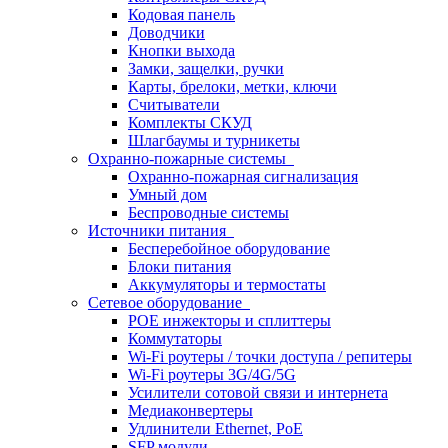
Кодовая панель
Доводчики
Кнопки выхода
Замки, защелки, ручки
Карты, брелоки, метки, ключи
Считыватели
Комплекты СКУД
Шлагбаумы и турникеты
Охранно-пожарные системы
Охранно-пожарная сигнализация
Умный дом
Беспроводные системы
Источники питания
Бесперебойное оборудование
Блоки питания
Аккумуляторы и термостаты
Сетевое оборудование
POE инжекторы и сплиттеры
Коммутаторы
Wi-Fi роутеры / точки доступа / репитеры
Wi-Fi роутеры 3G/4G/5G
Усилители сотовой связи и интернета
Медиаконвертеры
Удлинители Ethernet, PoE
SFP модули