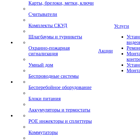
Карты, брелоки, метки, ключи
Считыватели
Комплекты СКУД
Услуги
Шлагбаумы и турникеты
Устан
видео
Охранно-пожарная
Ремон
Акции
сигнализация
Монта
контр
Умный дом
Устан
Монта
Беспроводные системы
Бесперебойное оборудование
Блоки питания
Аккумуляторы и термостаты
POE инжекторы и сплиттеры
Коммутаторы