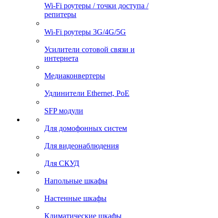
Wi-Fi роутеры / точки доступа /
репитеры
Wi-Fi роутеры 3G/4G/5G
Усилители сотовой связи и
интернета
Медиаконвертеры
Удлинители Ethernet, PoE
SFP модули
Для домофонных систем
Для видеонаблюдения
Для СКУД
Напольные шкафы
Настенные шкафы
Климатические шкафы