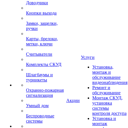
Доводчики
Кнопки выхода
Замки, защелки,
ручки
Карты, брелоки,
метки, ключи
Считыватели
Услуги
Комплекты СКУД
Установка,
монтаж и
Шлагбаумы и
обслуживание
турникеты
видеонаблюдения
Ремонт и
Охранно-пожарная
обслуживание
сигнализация
Монтаж СКУД,
Акции
установка
Умный дом
системы
контроля доступа
Беспроводные
Установка и
системы
монтаж