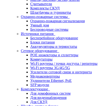
Считыватели
Комплекты СКУД
Шлагбаумы и турникеты
Охранно-пожарные системы
Охранно-пожарная сигнализация
Умный дом
Беспроводные системы
Источники питания
Бесперебойное оборудование
Блоки питания
Аккумуляторы и термостаты
Сетевое оборудование
POE инжекторы и сплиттеры
Коммутаторы
Wi-Fi роутеры / точки доступа / репитеры
Wi-Fi роутеры 3G/4G/5G
Усилители сотовой связи и интернета
Медиаконвертеры
Удлинители Ethernet, PoE
SFP модули
Комплектующие
Для домофонных систем
Для видеонаблюдения
Для СКУД