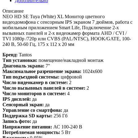
Дополнительно
Описание
NEO HD SE Tuya (White) XL Монитор цветного
видеодомофона с сенсорным IPS экраном 7 дюймов, работа с
мобильным приложением Smart Life, Подключение 2-х
вызывных панелей и 2-х видеокамер формата AHD / CVI /
TVI 1080p /720p или CVBS (PAL/NTSC), HOOK/GATE, 100-
240 В, 50-60 Гц, 175 x 112 x 20 мм
Бренд:
Tantos
Тип установки:
помещение/накладной монтаж
Диагональ экрана:
7"
Максимальное разрешение экрана:
1024x600
Тип подъездной системы:
цифровой
Число видеокамер в системе:
2
Число вызывных панелей в системе:
2
Число мониторов в системе:
4
IPS дисплей:
да
Сенсорный экран:
да
Управление со смартфона:
да
Поддержка SD карты:
256 Гб
Запись фото:
да
Напряжение питания:
АС 100-240 В
Потребляемая мощность:
5 Вт
Влажность:
0-95%