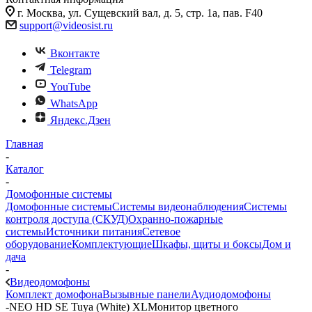
г. Москва, ул. Сущевский вал, д. 5, стр. 1а, пав. F40
support@videosist.ru
Вконтакте
Telegram
YouTube
WhatsApp
Яндекс.Дзен
Главная
-
Каталог
-
Домофонные системы
Домофонные системы
Системы видеонаблюдения
Системы
контроля доступа (СКУД)
Охранно-пожарные
системы
Источники питания
Сетевое
оборудование
Комплектующие
Шкафы, щиты и боксы
Дом и
дача
-
Видеодомофоны
Комплект домофона
Вызывные панели
Аудиодомофоны
-
NEO HD SE Tuya (White) XLМонитор цветного