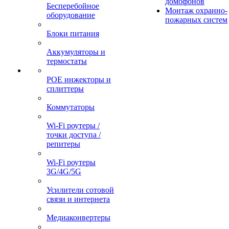
домофонов
Бесперебойное
Монтаж охранно-
оборудование
пожарных систем
Блоки питания
Аккумуляторы и
термостаты
POE инжекторы и
сплиттеры
Коммутаторы
Wi-Fi роутеры /
точки доступа /
репитеры
Wi-Fi роутеры
3G/4G/5G
Усилители сотовой
связи и интернета
Медиаконвертеры