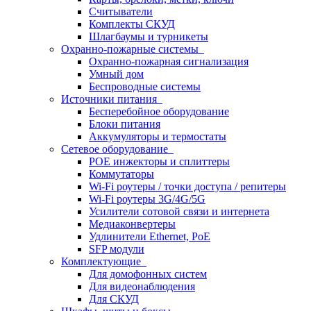
Считыватели
Комплекты СКУД
Шлагбаумы и турникеты
Охранно-пожарные системы
Охранно-пожарная сигнализация
Умный дом
Беспроводные системы
Источники питания
Бесперебойное оборудование
Блоки питания
Аккумуляторы и термостаты
Сетевое оборудование
POE инжекторы и сплиттеры
Коммутаторы
Wi-Fi роутеры / точки доступа / репитеры
Wi-Fi роутеры 3G/4G/5G
Усилители сотовой связи и интернета
Медиаконвертеры
Удлинители Ethernet, PoE
SFP модули
Комплектующие
Для домофонных систем
Для видеонаблюдения
Для СКУД