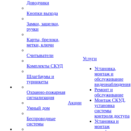
Доводчики
Кнопки выхода
Замки, защелки,
ручки
Карты, брелоки,
метки, ключи
Считыватели
Услуги
Комплекты СКУД
Установка,
монтаж и
Шлагбаумы и
обслуживание
турникеты
видеонаблюдения
Ремонт и
Охранно-пожарная
обслуживание
сигнализация
Монтаж СКУД,
Акции
установка
Умный дом
системы
контроля доступа
Беспроводные
Установка и
системы
монтаж