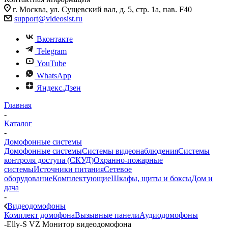
г. Москва, ул. Сущевский вал, д. 5, стр. 1а, пав. F40
support@videosist.ru
Вконтакте
Telegram
YouTube
WhatsApp
Яндекс.Дзен
Главная
-
Каталог
-
Домофонные системы
Домофонные системы
Системы видеонаблюдения
Системы
контроля доступа (СКУД)
Охранно-пожарные
системы
Источники питания
Сетевое
оборудование
Комплектующие
Шкафы, щиты и боксы
Дом и
дача
-
Видеодомофоны
Комплект домофона
Вызывные панели
Аудиодомофоны
-
Elly-S VZ Монитор видеодомофона