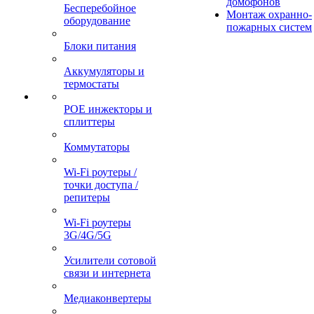
домофонов
Бесперебойное
Монтаж охранно-
оборудование
пожарных систем
Блоки питания
Аккумуляторы и
термостаты
POE инжекторы и
сплиттеры
Коммутаторы
Wi-Fi роутеры /
точки доступа /
репитеры
Wi-Fi роутеры
3G/4G/5G
Усилители сотовой
связи и интернета
Медиаконвертеры