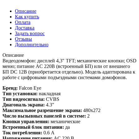
Описание
Как купить
Оплата
Доставка
Задать вопрос
Отзывы
Дополнительно
Описание
Видеодомофон: дисплей 4,3" TFT; механические кнопки; OSD
меню; питание AC 220В (встроенный БП) или от внешнего
БП DC 12В (приобретается отдельно). Модель адаптирована к
работе с цифровыми подъездными системами домофонов.
Бренд:
Falcon Eye
Тип установки:
накладная
Тип видеосигнала:
CVBS
Диагональ экрана:
4.3"
Максимальное разрешение экрана:
480x272
Число вызывных панелей в системе:
2
Кнопки управления:
механические
Встроенный блок питания:
да
Ток потребления:
0.6 А
Напряжение питания:
AC 220 В