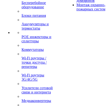
домофонов
Бесперебойное
Монтаж охранно-
оборудование
пожарных систем
Блоки питания
Аккумуляторы и
термостаты
POE инжекторы и
сплиттеры
Коммутаторы
Wi-Fi роутеры /
точки доступа /
репитеры
Wi-Fi роутеры
3G/4G/5G
Усилители сотовой
связи и интернета
Медиаконвертеры