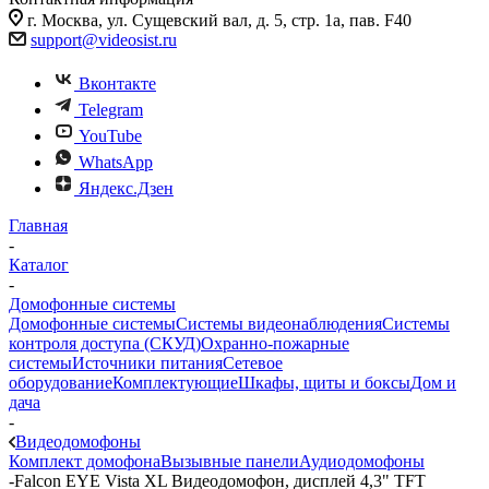
г. Москва, ул. Сущевский вал, д. 5, стр. 1а, пав. F40
support@videosist.ru
Вконтакте
Telegram
YouTube
WhatsApp
Яндекс.Дзен
Главная
-
Каталог
-
Домофонные системы
Домофонные системы
Системы видеонаблюдения
Системы
контроля доступа (СКУД)
Охранно-пожарные
системы
Источники питания
Сетевое
оборудование
Комплектующие
Шкафы, щиты и боксы
Дом и
дача
-
Видеодомофоны
Комплект домофона
Вызывные панели
Аудиодомофоны
-
Falcon EYE Vista XL Видеодомофон, дисплей 4,3" TFT