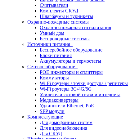
Считыватели
Комплекты СКУД
Шлагбаумы и турникеты
Охранно-пожарные системы
Охранно-пожарная сигнализация
Умный дом
Беспроводные системы
Источники питания
Бесперебойное оборудование
Блоки питания
Аккумуляторы и термостаты
Сетевое оборудование
POE инжекторы и сплиттеры
Коммутаторы
Wi-Fi роутеры / точки доступа / репитеры
Wi-Fi роутеры 3G/4G/5G
Усилители сотовой связи и интернета
Медиаконвертеры
Удлинители Ethernet, PoE
SFP модули
Комплектующие
Для домофонных систем
Для видеонаблюдения
Для СКУД