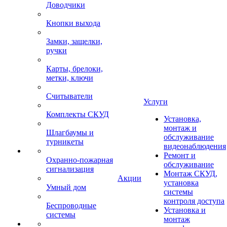
Доводчики
Кнопки выхода
Замки, защелки,
ручки
Карты, брелоки,
метки, ключи
Считыватели
Услуги
Комплекты СКУД
Установка,
монтаж и
Шлагбаумы и
обслуживание
турникеты
видеонаблюдения
Ремонт и
Охранно-пожарная
обслуживание
сигнализация
Монтаж СКУД,
Акции
установка
Умный дом
системы
контроля доступа
Беспроводные
Установка и
системы
монтаж