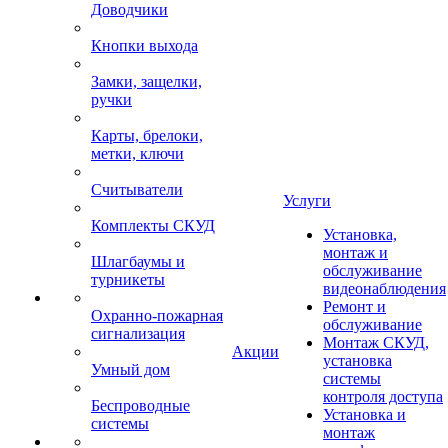
Доводчики
Кнопки выхода
Замки, защелки,
ручки
Карты, брелоки,
метки, ключи
Считыватели
Услуги
Комплекты СКУД
Установка,
монтаж и
Шлагбаумы и
обслуживание
турникеты
видеонаблюдения
Ремонт и
Охранно-пожарная
обслуживание
сигнализация
Монтаж СКУД,
Акции
установка
Умный дом
системы
контроля доступа
Беспроводные
Установка и
системы
монтаж