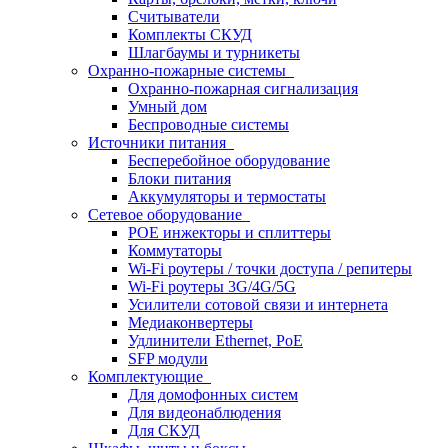
Считыватели
Комплекты СКУД
Шлагбаумы и турникеты
Охранно-пожарные системы
Охранно-пожарная сигнализация
Умный дом
Беспроводные системы
Источники питания
Бесперебойное оборудование
Блоки питания
Аккумуляторы и термостаты
Сетевое оборудование
POE инжекторы и сплиттеры
Коммутаторы
Wi-Fi роутеры / точки доступа / репитеры
Wi-Fi роутеры 3G/4G/5G
Усилители сотовой связи и интернета
Медиаконвертеры
Удлинители Ethernet, PoE
SFP модули
Комплектующие
Для домофонных систем
Для видеонаблюдения
Для СКУД