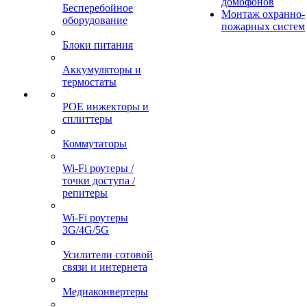
домофонов
Бесперебойное
Монтаж охранно-
оборудование
пожарных систем
Блоки питания
Аккумуляторы и
термостаты
POE инжекторы и
сплиттеры
Коммутаторы
Wi-Fi роутеры /
точки доступа /
репитеры
Wi-Fi роутеры
3G/4G/5G
Усилители сотовой
связи и интернета
Медиаконвертеры