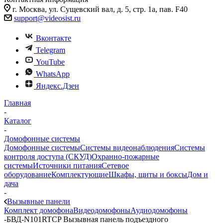
г. Москва, ул. Сущевский вал, д. 5, стр. 1а, пав. F40
support@videosist.ru
Вконтакте
Telegram
YouTube
WhatsApp
Яндекс.Дзен
Главная
-
Каталог
-
Домофонные системы
Домофонные системы
Системы видеонаблюдения
Системы
контроля доступа (СКУД)
Охранно-пожарные
системы
Источники питания
Сетевое
оборудование
Комплектующие
Шкафы, щиты и боксы
Дом и
дача
-
Вызывные панели
Комплект домофона
Видеодомофоны
Аудиодомофоны
-
БВД-N101RTCP Вызывная панель подъездного