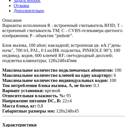
Задать вопрос
Отзывы
Дополнительно
Описание
Варианты исполнения R - встроенный считыватель RFID; T -
встроенный считыватель TM; C - CVBS-телекамера цветного
изображения; P - объектив “pinhole”.
Блок вызова, 100 абон; накладной; встроенная цв. в/k ("день-
ночь", 700 tvl, PAL, 0 Lux/ИК подсветка, PINHOLE 90°); 100
индивид. кодов, 600 ключей RF; светодиодный дисплей;
подсветка клавиатуры; 128х248х45мм
Максимальное количество подключаемых абонентов:
100
Максимальное количество ключей на одну квартиру:
6
Максимальное количество индивидуальных кодов:
100
Ток потребления блока вызова, А, не более:
0.3
Вариант установки:
врезной
Относительная влажность, %:
95
Напряжение питания DC, В:
22±4
Масса блока, кг:
0,8
Габаритные размеры мм:
128х248х45
Характеристики