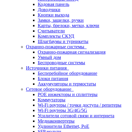
Кодовая панель
Доводчики
Кнопки выхода
Замки, защелки, ручки
Карты, брелоки, метки, ключи
Считыватели
Комплекты СКУД
Шлагбаумы и турникеты
Охранно-пожарные системы
Охранно-пожарная сигнализация
Умный дом
Беспроводные системы
Источники питания
Бесперебойное оборудование
Блоки питания
Аккумуляторы и термостаты
Сетевое оборудование
POE инжекторы и сплиттеры
Коммутаторы
Wi-Fi роутеры / точки доступа / репитеры
Wi-Fi роутеры 3G/4G/5G
Усилители сотовой связи и интернета
Медиаконвертеры
Удлинители Ethernet, PoE
SFP модули