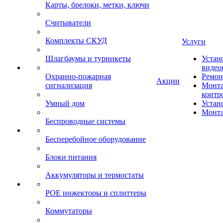
Карты, брелоки, метки, ключи
Считыватели
Комплекты СКУД
Услуги
Шлагбаумы и турникеты
Устан
видео
Охранно-пожарная
Ремон
Акции
сигнализация
Монта
контр
Умный дом
Устан
Монта
Беспроводные системы
Бесперебойное оборудование
Блоки питания
Аккумуляторы и термостаты
POE инжекторы и сплиттеры
Коммутаторы