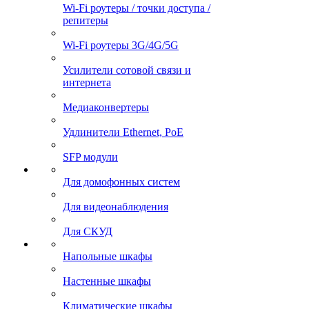
Wi-Fi роутеры / точки доступа /
репитеры
Wi-Fi роутеры 3G/4G/5G
Усилители сотовой связи и
интернета
Медиаконвертеры
Удлинители Ethernet, PoE
SFP модули
Для домофонных систем
Для видеонаблюдения
Для СКУД
Напольные шкафы
Настенные шкафы
Климатические шкафы