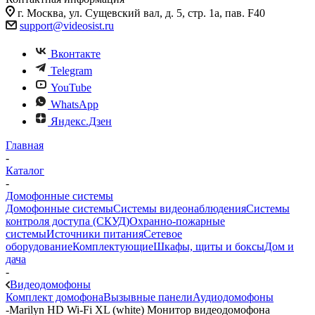
г. Москва, ул. Сущевский вал, д. 5, стр. 1а, пав. F40
support@videosist.ru
Вконтакте
Telegram
YouTube
WhatsApp
Яндекс.Дзен
Главная
-
Каталог
-
Домофонные системы
Домофонные системы
Системы видеонаблюдения
Системы
контроля доступа (СКУД)
Охранно-пожарные
системы
Источники питания
Сетевое
оборудование
Комплектующие
Шкафы, щиты и боксы
Дом и
дача
-
Видеодомофоны
Комплект домофона
Вызывные панели
Аудиодомофоны
-
Marilyn HD Wi-Fi XL (white) Монитор видеодомофона