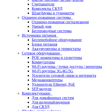
Считыватели
Комплекты СКУД
Шлагбаумы и турникеты
Охранно-пожарные системы
Охранно-пожарная сигнализация
Умный дом
Беспроводные системы
Источники питания
Бесперебойное оборудование
Блоки питания
Аккумуляторы и термостаты
Сетевое оборудование
POE инжекторы и сплиттеры
Коммутаторы
Wi-Fi роутеры / точки доступа / репитеры
Wi-Fi роутеры 3G/4G/5G
Усилители сотовой связи и интернета
Медиаконвертеры
Удлинители Ethernet, PoE
SFP модули
Комплектующие
Для домофонных систем
Для видеонаблюдения
Для СКУД