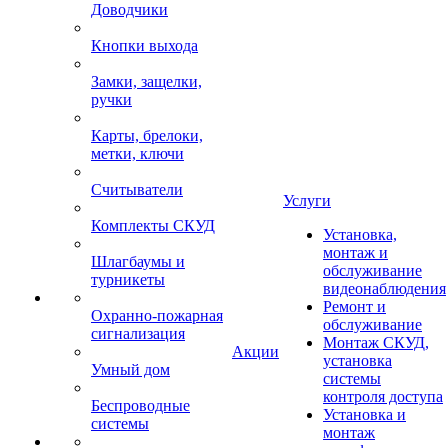
Доводчики
Кнопки выхода
Замки, защелки,
ручки
Карты, брелоки,
метки, ключи
Считыватели
Услуги
Комплекты СКУД
Установка,
монтаж и
Шлагбаумы и
обслуживание
турникеты
видеонаблюдения
Ремонт и
Охранно-пожарная
обслуживание
сигнализация
Монтаж СКУД,
Акции
установка
Умный дом
системы
контроля доступа
Беспроводные
Установка и
системы
монтаж