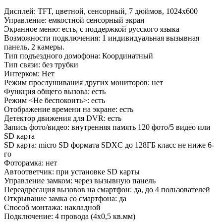
Дисплей: TFT, цветной, сенсорный, 7 дюймов, 1024х600
Управление: емкостной сенсорный экран
Экранное меню: есть, с поддержкой русского языка
Возможности подключения: 1 индивидуальная вызывная
панель, 2 камеры.
Тип подъездного домофона: Координатный
Тип связи: без трубки
Интерком: Нет
Режим прослушивания других мониторов: нет
Функция общего вызова: есть
Режим <Не беспокоить>: есть
Отображение времени на экране: есть
Детектор движения для DVR: есть
Запись фото/видео: внутренняя память 120 фото/5 видео или
SD карта
SD карта: micro SD формата SDXC до 128ГБ класс не ниже 6-
го
Фоторамка: нет
Автоответчик: при установке SD карты
Управление замком: через вызывную панель
Переадресация вызовов на смартфон: да, до 4 пользователей
Открывание замка со смартфона: да
Способ монтажа: накладной
Подключение: 4 провода (4х0,5 кв.мм)