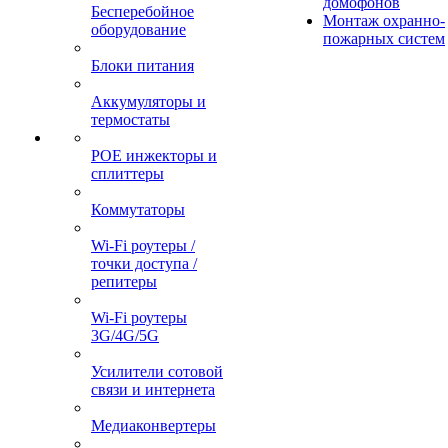
домофонов
Бесперебойное
Монтаж охранно-
оборудование
пожарных систем
Блоки питания
Аккумуляторы и
термостаты
POE инжекторы и
сплиттеры
Коммутаторы
Wi-Fi роутеры /
точки доступа /
репитеры
Wi-Fi роутеры
3G/4G/5G
Усилители сотовой
связи и интернета
Медиаконвертеры