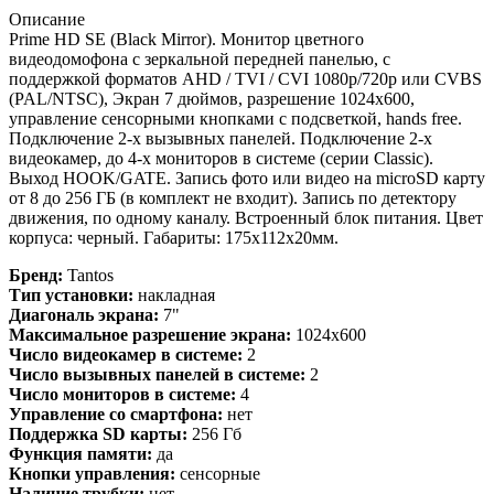
Описание
Prime HD SE (Black Mirror). Монитор цветного
видеодомофона с зеркальной передней панелью, с
поддержкой форматов AHD / TVI / CVI 1080р/720p или CVBS
(PAL/NTSC), Экран 7 дюймов, разрешение 1024х600,
управление сенсорными кнопками с подсветкой, hands free.
Подключение 2-х вызывных панелей. Подключение 2-х
видеокамер, до 4-х мониторов в системе (серии Classic).
Выход HOOK/GATE. Запись фото или видео на microSD карту
от 8 до 256 ГБ (в комплект не входит). Запись по детектору
движения, по одному каналу. Встроенный блок питания. Цвет
корпуса: черный. Габариты: 175х112х20мм.
Бренд:
Tantos
Тип установки:
накладная
Диагональ экрана:
7"
Максимальное разрешение экрана:
1024x600
Число видеокамер в системе:
2
Число вызывных панелей в системе:
2
Число мониторов в системе:
4
Управление со смартфона:
нет
Поддержка SD карты:
256 Гб
Функция памяти:
да
Кнопки управления:
сенсорные
Наличие трубки:
нет