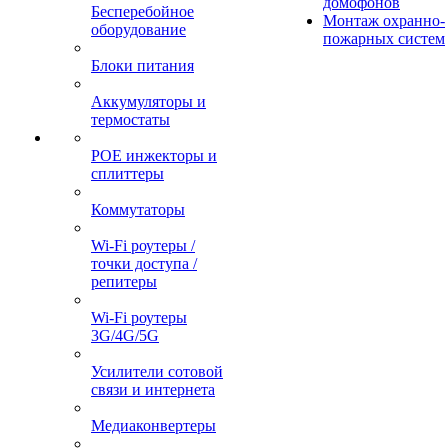
домофонов
Бесперебойное
Монтаж охранно-
оборудование
пожарных систем
Блоки питания
Аккумуляторы и
термостаты
POE инжекторы и
сплиттеры
Коммутаторы
Wi-Fi роутеры /
точки доступа /
репитеры
Wi-Fi роутеры
3G/4G/5G
Усилители сотовой
связи и интернета
Медиаконвертеры