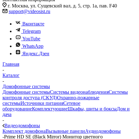
г. Москва, ул. Сущевский вал, д. 5, стр. 1а, пав. F40
support@videosist.ru
Вконтакте
Telegram
YouTube
WhatsApp
Яндекс.Дзен
Главная
-
Каталог
-
Домофонные системы
Домофонные системы
Системы видеонаблюдения
Системы
контроля доступа (СКУД)
Охранно-пожарные
системы
Источники питания
Сетевое
оборудование
Комплектующие
Шкафы, щиты и боксы
Дом и
дача
-
Видеодомофоны
Комплект домофона
Вызывные панели
Аудиодомофоны
-
Prime HD SE (Black Mirror) Монитор цветного