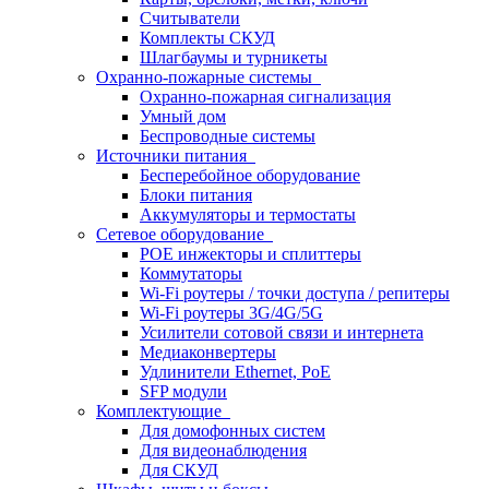
Считыватели
Комплекты СКУД
Шлагбаумы и турникеты
Охранно-пожарные системы
Охранно-пожарная сигнализация
Умный дом
Беспроводные системы
Источники питания
Бесперебойное оборудование
Блоки питания
Аккумуляторы и термостаты
Сетевое оборудование
POE инжекторы и сплиттеры
Коммутаторы
Wi-Fi роутеры / точки доступа / репитеры
Wi-Fi роутеры 3G/4G/5G
Усилители сотовой связи и интернета
Медиаконвертеры
Удлинители Ethernet, PoE
SFP модули
Комплектующие
Для домофонных систем
Для видеонаблюдения
Для СКУД