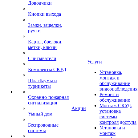
Доводчики
Кнопки выхода
Замки, защелки,
ручки
Карты, брелоки,
метки, ключи
Считыватели
Услуги
Комплекты СКУД
Установка,
монтаж и
Шлагбаумы и
обслуживание
турникеты
видеонаблюдения
Ремонт и
Охранно-пожарная
обслуживание
сигнализация
Монтаж СКУД,
Акции
установка
Умный дом
системы
контроля доступа
Беспроводные
Установка и
системы
монтаж