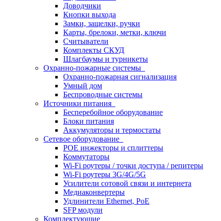
Доводчики
Кнопки выхода
Замки, защелки, ручки
Карты, брелоки, метки, ключи
Считыватели
Комплекты СКУД
Шлагбаумы и турникеты
Охранно-пожарные системы
Охранно-пожарная сигнализация
Умный дом
Беспроводные системы
Источники питания
Бесперебойное оборудование
Блоки питания
Аккумуляторы и термостаты
Сетевое оборудование
POE инжекторы и сплиттеры
Коммутаторы
Wi-Fi роутеры / точки доступа / репитеры
Wi-Fi роутеры 3G/4G/5G
Усилители сотовой связи и интернета
Медиаконвертеры
Удлинители Ethernet, PoE
SFP модули
Комплектующие