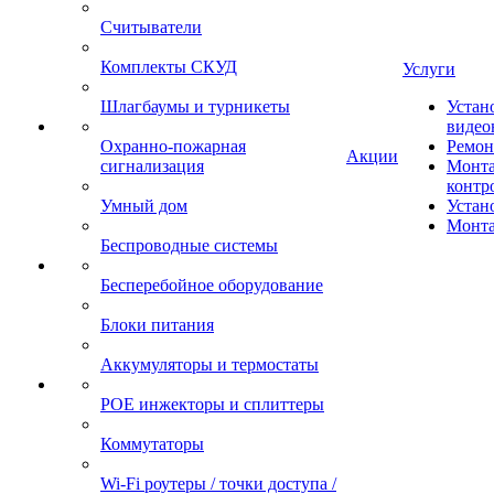
Считыватели
Комплекты СКУД
Услуги
Шлагбаумы и турникеты
Устан
видео
Охранно-пожарная
Ремон
Акции
сигнализация
Монта
контр
Умный дом
Устан
Монта
Беспроводные системы
Бесперебойное оборудование
Блоки питания
Аккумуляторы и термостаты
POE инжекторы и сплиттеры
Коммутаторы
Wi-Fi роутеры / точки доступа /